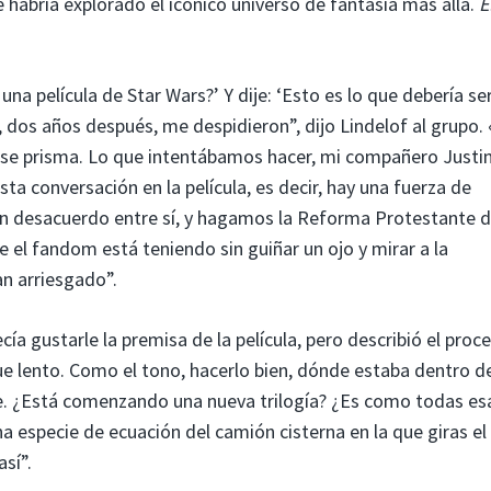
abría explorado el icónico universo de fantasía más allá.
E
a película de Star Wars?’ Y dije: ‘Esto es lo que debería ser
o, dos años después, me despidieron”, dijo Lindelof al grupo. 
se prisma. Lo que intentábamos hacer, mi compañero Justi
ta conversación en la película, es decir, hay una fuerza de
n en desacuerdo entre sí, y hagamos la Reforma Protestante 
e el fandom está teniendo sin guiñar un ojo y mirar a la
n arriesgado”.
ía gustarle la premisa de la película, pero describió el proc
ue lento. Como el tono, hacerlo bien, dónde estaba dentro d
eve. ¿Está comenzando una nueva trilogía? ¿Es como todas es
 especie de ecuación del camión cisterna en la que giras el
sí”.