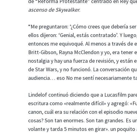
de “Reforma Protestante” centrado en Rey que h
ascenso de Skywalker
.
“Me preguntaron: ‘¿Cómo crees que debería ser un
ellos dijeron: ‘Genial, estás contratado’. Y lueg
entonces me equivoqué. Al menos a través de e
Britt-Gibson, Rayna McClendon y yo, era tener es
nostalgia y hay una fuerza de revisión, y está
de Star Wars, y no funcionó. La conversación qu
audiencia… eso No me sentí necesariamente ta
Lindelof continuó diciendo que a Lucasfilm parec
escritura como «realmente difícil» y agregó: «F
canon, cuál era su relación con el episodio nu
cosas? Son tan enormes. Son tan grandes. Es una
volante y tarda 5 minutos en girar». un poquito a