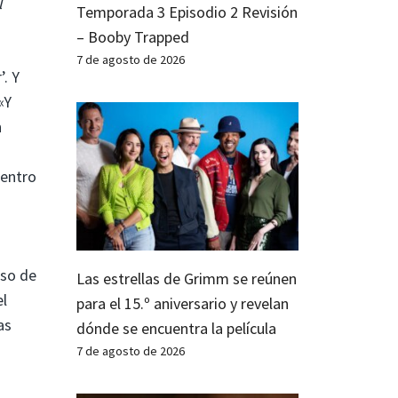
l
Temporada 3 Episodio 2 Revisión
– Booby Trapped
7 de agosto de 2026
’. Y
«Y
n
dentro
eso de
Las estrellas de Grimm se reúnen
el
para el 15.º aniversario y revelan
as
dónde se encuentra la película
7 de agosto de 2026