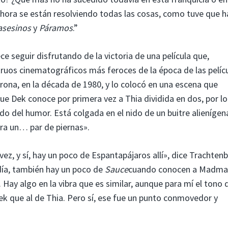
e ahora se están resolviendo todas las cosas, como tuve que h
asesinos
y
Páramos
.”
ce seguir disfrutando de la victoria de una película que,
uos cinematográficos más feroces de la época de las pelíc
rona, en la década de 1980, y lo colocó en una escena que
que Dek conoce por primera vez a Thia dividida en dos, por l
tido del humor. Está colgada en el nido de un buitre alienígen
era un… par de piernas».
vez, y sí, hay un poco de Espantapájaros allí», dice Trachtenb
día, también hay un poco de
Sauce
cuando conocen a Madma
a. Hay algo en la vibra que es similar, aunque para mí el tono 
k que al de Thia. Pero sí, ese fue un punto conmovedor y