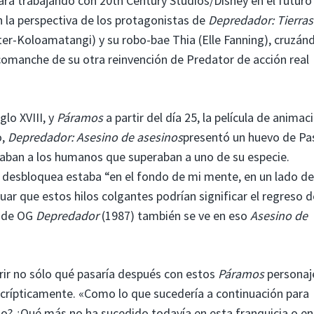
rá trabajando con 20th Century Studios/Disney en el futuro 
n la perspectiva de los protagonistas de
Depredador: Tierras
ster-Koloamatangi) y su robo-bae Thia (Elle Fanning), cruzán
omanche de su otra reinvención de Predator de acción real
glo XVIII, y
Páramos
a partir del día 25, la película de animac
o,
Depredador: Asesino de asesinos
presentó un huevo de Pa
elaban a los humanos que superaban a uno de su especie.
e desbloquea estaba “en el fondo de mi mente, en un lado d
ar que estos hilos colgantes podrían significar el regreso d
s de OG
Depredador
(1987) también se ve en eso
Asesino de
ir no sólo qué pasaría después con estos
Páramos
personaj
e crípticamente. «Como lo que sucedería a continuación para
? ¿Qué más no ha sucedido todavía en esta franquicia o en