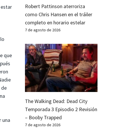
Robert Pattinson aterroriza
 estar
como Chris Hansen en el tráiler
completo en horario estelar
7 de agosto de 2026
 lo
de que
spués
eron
Nadie
a de
una
The Walking Dead: Dead City
Temporada 3 Episodio 2 Revisión
– Booby Trapped
r una
7 de agosto de 2026