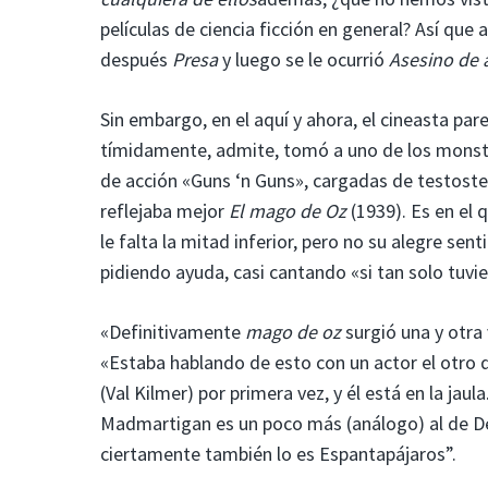
películas de ciencia ficción en general? Así qu
después
Presa
y luego se le ocurrió
Asesino de 
Sin embargo, en el aquí y ahora, el cineasta pare
tímidamente, admite, tomó a uno de los monstr
de acción «Guns ‘n Guns», cargadas de testoste
reflejaba mejor
El mago de Oz
(1939). Es en el 
le falta la mitad inferior, pero no su alegre sen
pidiendo ayuda, casi cantando «si tan solo tuvi
«Definitivamente
mago de oz
surgió una y otra 
«Estaba hablando de esto con un actor el otro 
(Val Kilmer) por primera vez, y él está en la jaul
Madmartigan es un poco más (análogo) al de De
ciertamente también lo es Espantapájaros”.