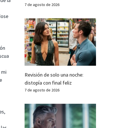
de la
7 de agosto de 2026
dose
ión
scua
e mi
Revisión de solo una noche:
e
distopía con final feliz
7 de agosto de 2026
es,
 las