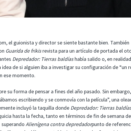
 el guionista y director se siente bastante bien. También
con
Guarida de frikis
revista para un artículo de portada el ot
 antes
Depredador: Tierras baldías
había salido o, en realidad
 idea de si alguien iba a investigar su configuración de “un 
 en ese momento.
re su forma de pensar a fines del año pasado. Sin embargo,
tábamos escribiendo y se conmovía con la película”, una ole
lemente incluyó la taquilla donde
Depredador: Tierras baldía
anquicia hasta la fecha, tanto en términos de fin de semana de
es superando
Alienígena contra depredador
punto de referenci