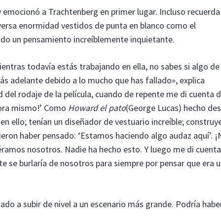
y emocionó a Trachtenberg en primer lugar. Incluso recuerda
diversa enormidad vestidos de punta en blanco como el
enido un pensamiento increíblemente inquietante.
entras todavía estás trabajando en ella, no sabes si algo de
más adelante debido a lo mucho que has fallado», explica
del rodaje de la película, cuando de repente me di cuenta 
ora mismo!’ Como
Howard el pato
(George Lucas) hecho de
en ello; tenían un diseñador de vestuario increíble; construy
ebieron haber pensado: ‘Estamos haciendo algo audaz aquí’. ¡
 éramos nosotros. Nadie ha hecho esto. Y luego me di cuent
nte se burlaría de nosotros para siempre por pensar que era 
ado a subir de nivel a un escenario más grande. Podría habe