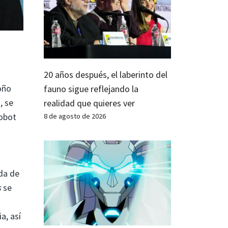
20 años después, el laberinto del
oño
fauno sigue reflejando la
, se
realidad que quieres ver
robot
8 de agosto de 2026
ada de
s
se
a, así