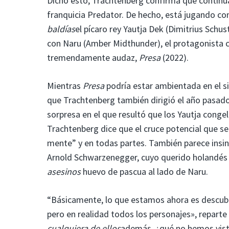
Dicho esto, Trachtenberg confirma que continua
franquicia Predator. De hecho, está jugando co
baldías
el pícaro rey Yautja Dek (Dimitrius Schu
con Naru (Amber Midthunder), el protagonista c
tremendamente audaz,
Presa
(2022).
Mientras
Presa
podría estar ambientada en el si
que Trachtenberg también dirigió el año pasad
sorpresa en el que resultó que los Yautja cong
Trachtenberg dice que el cruce potencial que s
mente” y en todas partes. También parece insinu
Arnold Schwarzenegger, cuyo querido holandé
asesinos
huevo de pascua al lado de Naru.
“Básicamente, lo que estamos ahora es descubr
pero en realidad todos los personajes», repart
cualquiera de ellos
además, ¿qué no hemos visto