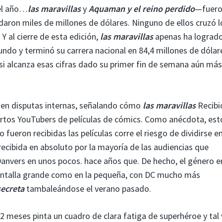
del año…
las maravillas
y
Aquaman y el reino perdido
—fuer
aron miles de millones de dólares. Ninguno de ellos cruzó l
Y al cierre de esta edición,
las maravillas
apenas ha lograd
undo y terminó su carrera nacional en 84,4 millones de dólar
 si alcanza esas cifras dado su primer fin de semana aún más
o en disputas internas, señalando cómo
las maravillas
Recibi
iertos YouTubers de películas de cómics. Como anécdota, est
fueron recibidas las películas corre el riesgo de dividirse e
recibida en absoluto por la mayoría de las audiencias que
Danvers en unos pocos. hace años que. De hecho, el género e
pantalla grande como en la pequeña, con DC mucho más
secreta
tambaleándose el verano pasado.
 12 meses pinta un cuadro de clara fatiga de superhéroe y tal