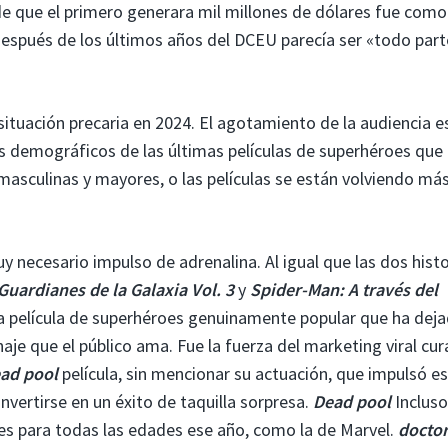
e que el primero generara mil millones de dólares fue como 
después de los últimos años del DCEU parecía ser «todo part
ituación precaria en 2024. El agotamiento de la audiencia e
demográficos de las últimas películas de superhéroes que
asculinas y mayores, o las películas se están volviendo má
y necesario impulso de adrenalina. Al igual que las dos histo
Guardianes de la Galaxia Vol. 3
y
Spider-Man: A través del
a película de superhéroes genuinamente popular que ha dej
aje que el público ama. Fue la fuerza del marketing viral cu
ad pool
película, sin mencionar su actuación, que impulsó e
vertirse en un éxito de taquilla sorpresa.
Dead pool
Incluso
oes para todas las edades ese año, como la de Marvel.
docto