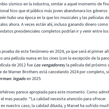
io sísmico en la industria, similar a aquel momento de fin
ional hizo que el público más joven abandonara los géneros
n hubo una época en la que los musicales y las películas de
alos ahora. A veces están ahí, incluso ganando dinero como
datos presidenciales completos podrían ir y venir entre los
prueba de este fenómeno en 2024, ya que será el primer a
 una película nueva en los cines (con la excepción de la pa
película de 2012 fue
Los vengadores
y la película del próximo
se de Warner Brothers está cancelando 2024 por completo, s
erman: legado
en 2025.
uperhéroes parece apropiada para este momento. Como admi
r, el mes pasado: “La calidad necesita atención para ofrecer
 en nuestro caso, la calidad diluida, y Marvel ha sufrido muc