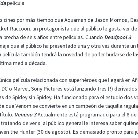
ida
película.
 los cines por más tiempo que Aquaman de Jason Momoa, De
et Raccoon: un protagonista que al público le gusta ver de
 brecha de seis años entre películas. Cuando
Deadpool 3
naje que el público ha presentado una y otra vez durante un 
 película también tendrá la novedad de poder burlarse de la
última media década.
única película relacionada con superhéroes que llegará en A
e DC o Marvel, Sony Pictures está lanzando tres (!) derivado
as de Spidey sin Spidey. Ha funcionado para el estudio dos v
 de que Venom se convierte en un campeón de taquilla regula
título.
Veneno 3
Actualmente está programado para el 8 de
ratando de ver si al público general le interesa saber quién
aven the Hunter (30 de agosto). Es demasiado pronto para j