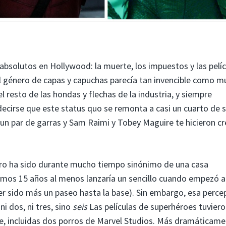
absolutos en Hollywood: la muerte, los impuestos y las pelíc
l género de capas y capuchas parecía tan invencible como 
 resto de las hondas y flechas de la industria, y siempre
decirse que este status quo se remonta a casi un cuarto de s
n par de garras y Sam Raimi y Tobey Maguire te hicieron cr
énero ha sido durante mucho tiempo sinónimo de una casa
timos 15 años al menos lanzaría un sencillo cuando empezó a
er sido más un paseo hasta la base). Sin embargo, esa perce
i dos, ni tres, sino
seis
Las películas de superhéroes tuviero
e, incluidas dos porros de Marvel Studios. Más dramáticam