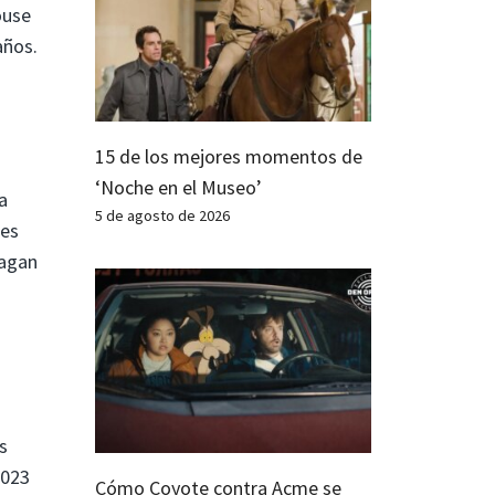
ouse
años.
s
15 de los mejores momentos de
‘Noche en el Museo’
a
5 de agosto de 2026
mes
hagan
s
2023
Cómo Coyote contra Acme se