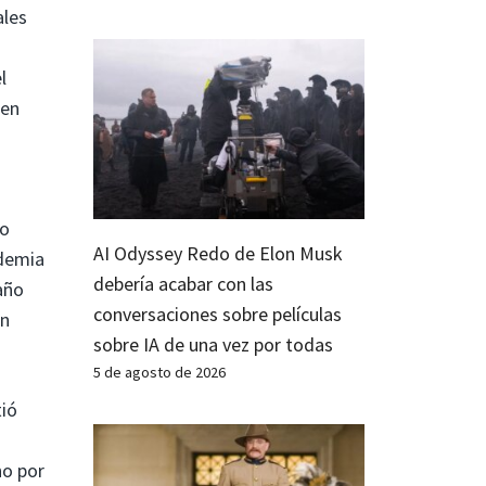
ales
l
 en
ño
AI Odyssey Redo de Elon Musk
ndemia
debería acabar con las
 año
conversaciones sobre películas
in
sobre IA de una vez por todas
5 de agosto de 2026
tió
ho por