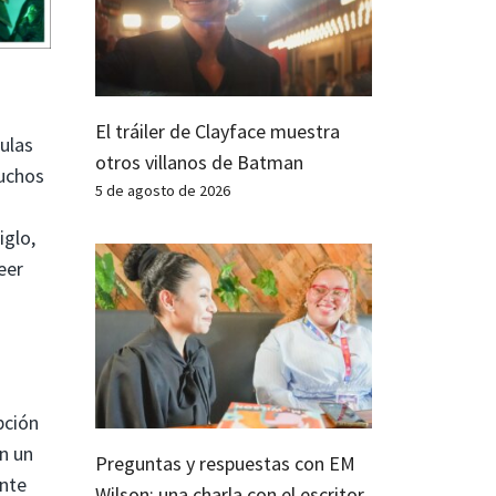
El tráiler de Clayface muestra
ulas
otros villanos de Batman
muchos
5 de agosto de 2026
iglo,
eer
pción
n un
Preguntas y respuestas con EM
ente
Wilson: una charla con el escritor