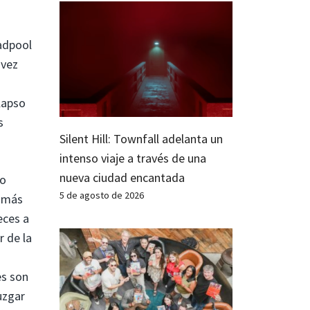
adpool
 vez
lapso
s
Silent Hill: Townfall adelanta un
intenso viaje a través de una
nueva ciudad encantada
ño
5 de agosto de 2026
s más
eces a
r de la
es son
uzgar