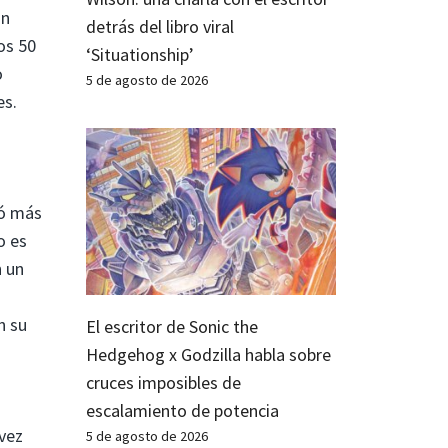
on
detrás del libro viral
os 50
‘Situationship’
o
5 de agosto de 2026
es.
ó más
o es
n un
n su
El escritor de Sonic the
Hedgehog x Godzilla habla sobre
cruces imposibles de
escalamiento de potencia
 vez
5 de agosto de 2026