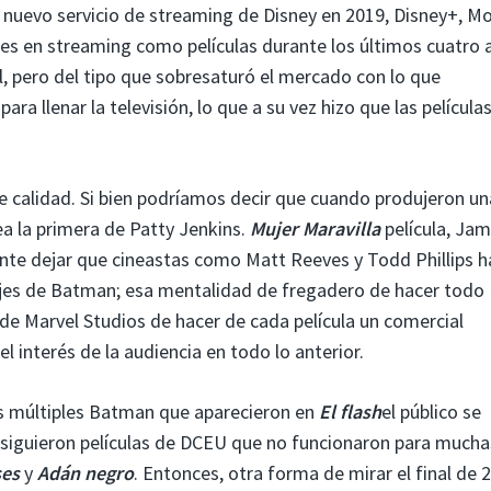
del nuevo servicio de streaming de Disney en 2019, Disney+, M
ies en streaming como películas durante los últimos cuatro 
 pero del tipo que sobresaturó el mercado con lo que
a llenar la televisión, lo que a su vez hizo que las película
 calidad. Si bien podríamos decir que cuando produjeron un
ea la primera de Patty Jenkins.
Mujer Maravilla
película, Ja
nte dejar que cineastas como Matt Reeves y Todd Phillips 
ajes de Batman; esa mentalidad de fregadero de hacer todo
de Marvel Studios de hacer de cada película un comercial
l interés de la audiencia en todo lo anterior.
os múltiples Batman que aparecieron en
El flash
el público se
iguieron películas de DCEU que no funcionaron para mucha
ses
y
Adán negro
. Entonces, otra forma de mirar el final de 