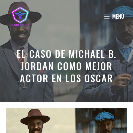
Saltar
al
MENÚ
contenido
EL CASO DE MICHAEL B.
JORDAN COMO MEJOR
ACTOR EN LOS OSCAR