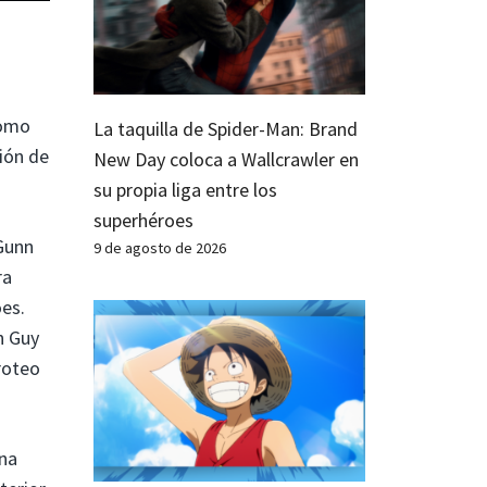
como
La taquilla de Spider-Man: Brand
sión de
New Day coloca a Wallcrawler en
su propia liga entre los
superhéroes
 Gunn
9 de agosto de 2026
ra
es.
n Guy
roteo
una