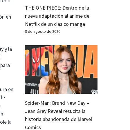
terior
THE ONE PIECE: Dentro de la
nueva adaptación al anime de
ón en
Netflix de un clásico manga
9 de agosto de 2026
y y la
l
 para
ura en
nde
Spider-Man: Brand New Day –
n
Jean Grey Reveal resucita la
un
historia abandonada de Marvel
ole la
Comics