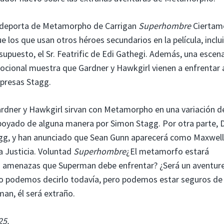
se deporta de Metamorpho de Carrigan
Superhombre
Ciertam
ue los que usan otros héroes secundarios en la película, inclu
supuesto, el Sr. Featrific de Edi Gathegi. Además, una escen
ocional muestra que Gardner y Hawkgirl vienen a enfrentar 
mpresas Stagg.
 Gardner y Hawkgirl sirvan con Metamorpho en una variación d
ro apoyado de alguna manera por Simon Stagg. Por otra parte, 
tagg, y han anunciado que Sean Gunn aparecerá como Maxwell
a Justicia. Voluntad
Superhombre
¿El metamorfo estará
es amenazas que Superman debe enfrentar? ¿Será un aventur
No podemos decirlo todavía, pero podemos estar seguros de
an, él será extraño.
25.