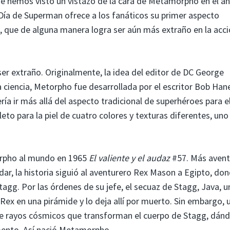
 hemos visto un vistazo de la cara de Metamorpho en el an
Día de Superman ofrece a los fanáticos su primer aspecto
 que de alguna manera logra ser aún más extraño en la acci
r extraño. Originalmente, la idea del editor de DC George
 ciencia, Metorpho fue desarrollada por el escritor Bob Hane
a ir más allá del aspecto tradicional de superhéroes para e
to para la piel de cuatro colores y texturas diferentes, uno
rpho al mundo en 1965
El valiente y el audaz
#57. Más avent
ar, la historia siguió al aventurero Rex Mason a Egipto, do
gg. Por las órdenes de su jefe, el secuaz de Stagg, Java, u
ex en una pirámide y lo deja allí por muerto. Sin embargo, 
e rayos cósmicos que transforman el cuerpo de Stagg, dánd
mento. Así nació Metamorpho.