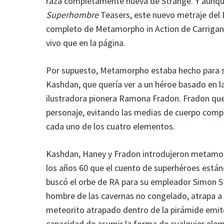
raza completamente nueva de Strange. Y aunque
Superhombre
Teasers, este nuevo metraje del 
completo de Metamorpho in Action de Carrigan,
vivo que en la página.
Por supuesto, Metamorpho estaba hecho para se
Kashdan, que quería ver a un héroe basado en la
ilustradora pionera Ramona Fradon. Fradon querí
personaje, evitando las medias de cuerpo comple
cada uno de los cuatro elementos.
Kashdan, Haney y Fradon introdujeron metamo
los años 60 que el cuento de superhéroes estánd
buscó el orbe de RA para su empleador Simon Sta
hombre de las cavernas no congelado, atrapa a R
meteorito atrapado dentro de la pirámide emit
capacidad de asumir la forma de cualquier ele