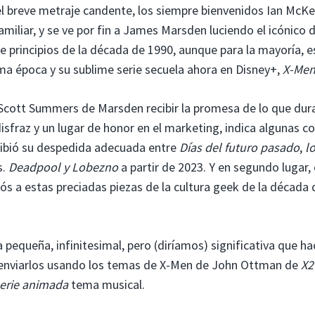
 el breve metraje candente, los siempre bienvenidos Ian McKe
miliar, y se ve por fin a James Marsden luciendo el icónico 
 principios de la década de 1990, aunque para la mayoría, e
ma época y su sublime serie secuela ahora en Disney+,
X-Men
 Scott Summers de Marsden recibir la promesa de lo que dur
fraz y un lugar de honor en el marketing, indica algunas co
cibió su despedida adecuada entre
Días del futuro pasado
,
l
s.
Deadpool y Lobezno
a partir de 2023. Y en segundo lugar, 
s a estas preciadas piezas de la cultura geek de la década 
equeña, infinitesimal, pero (diríamos) significativa que ha
o: enviarlos usando los temas de X-Men de John Ottman de
X2
serie animada
tema musical.