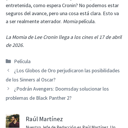
entretenida, como espera Cronin? No podemos estar
seguros del avance, pero una cosa está clara. Esto va
a ser realmente aterrador.
Momia
película.
La Momia de Lee Cronin llega a los cines el 17 de abril
de 2026.
Categorías
Película
¿Los Globos de Oro perjudicaron las posibilidades
de los Sinners al Oscar?
¿Podrán Avengers: Doomsday solucionar los
problemas de Black Panther 2?
Raúl Martínez
Nuestro Jefe de Redacción es Raúl Martínez. Un