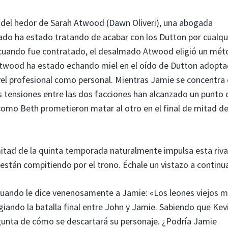
a del hedor de Sarah Atwood (Dawn Oliveri), una abogada
ado ha estado tratando de acabar con los Dutton por cualqu
 cuando fue contratado, el desalmado Atwood eligió un mé
 Atwood ha estado echando miel en el oído de Dutton adopta
vel profesional como personal. Mientras Jamie se concentra
s tensiones entre las dos facciones han alcanzado un punto 
 como Beth prometieron matar al otro en el final de mitad d
mitad de la quinta temporada naturalmente impulsa esta riva
están compitiendo por el trono. Échale un vistazo a continu
cuando le dice venenosamente a Jamie: «Los leones viejos 
giando la batalla final entre John y Jamie. Sabiendo que Kev
egunta de cómo se descartará su personaje. ¿Podría Jamie