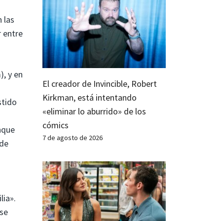
 las
r entre
, y en
El creador de Invincible, Robert
Kirkman, está intentando
stido
«eliminar lo aburrido» de los
cómics
unque
7 de agosto de 2026
 de
lia».
 se