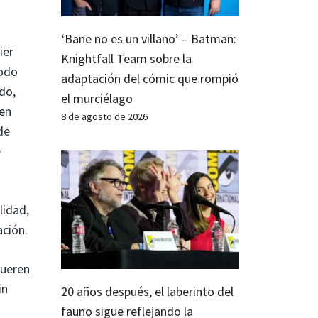
‘Bane no es un villano’ – Batman:
ier
Knightfall Team sobre la
todo
adaptación del cómic que rompió
do,
el murciélago
 en
8 de agosto de 2026
de
e
lidad,
ación.
mueren
in
20 años después, el laberinto del
fauno sigue reflejando la