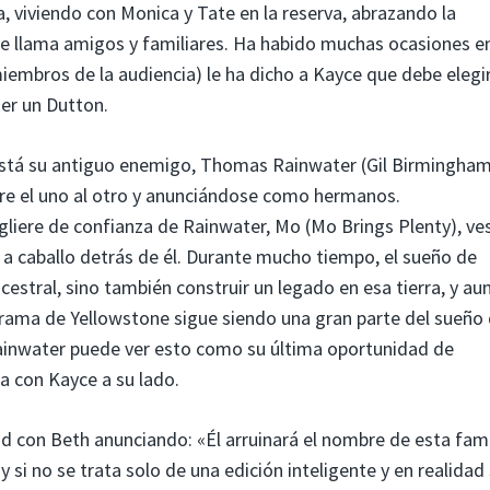
a, viviendo con Monica y Tate en la reserva, abrazando la
ue llama amigos y familiares. Ha habido muchas ocasiones en
iembros de la audiencia) le ha dicho a Kayce que debe elegi
ser un Dutton.
está su antiguo enemigo, Thomas Rainwater (Gil Birmingham)
ngre el uno al otro y anunciándose como hermanos.
liere de confianza de Rainwater, Mo (Mo Brings Plenty), ve
 a caballo detrás de él. Durante mucho tiempo, el sueño de
cestral, sino también construir un legado en esa tierra, y a
trama de Yellowstone sigue siendo una gran parte del sueño
ainwater puede ver esto como su última oportunidad de
a con Kayce a su lado.
d con Beth anunciando: «Él arruinará el nombre de esta fami
 si no se trata solo de una edición inteligente y en realidad