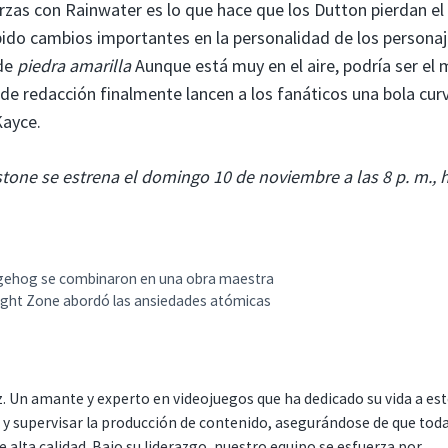
rzas con Rainwater es lo que hace que los Dutton pierdan el
ido cambios importantes en la personalidad de los persona
 de
piedra amarilla
Aunque está muy en el aire, podría ser el 
e redacción finalmente lancen a los fanáticos una bola cur
Kayce.
tone se estrena el domingo 10 de noviembre a las 8 p. m., 
dgehog se combinaron en una obra maestra
light Zone abordó las ansiedades atómicas
. Un amante y experto en videojuegos que ha dedicado su vida a es
r y supervisar la producción de contenido, asegurándose de que tod
 alta calidad. Bajo su liderazgo, nuestro equipo se esfuerza por