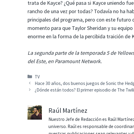
trata de Kayce? ¿Qué pasa si Kayce uniendo fue
rancho de una vez por todas? Todavía no ha hab
principales del programa, pero con este futuro
momento para que Taylor Sheridan y su equipo d
enorme en la forma de la percibida traición de 
La segunda parte de la temporada 5 de Yellows
del Este, en Paramount Network.
Categorías
TV
Hace 30 años, dos buenos juegos de Sonic the He
¿Dónde están todos? El primer episodio de The Twi
Raúl Martínez
Nuestro Jefe de Redacción es Raúl Martínez
universo. Raúl es responsable de coordina
nuestras publicaciones sean relevantes y de