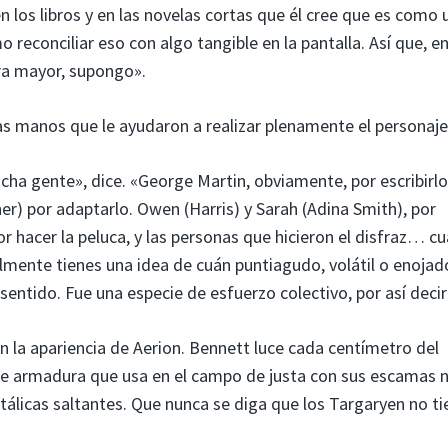
n los libros y en las novelas cortas que él cree que es como 
econciliar eso con algo tangible en la pantalla. Así que, en
bra mayor, supongo».
s manos que le ayudaron a realizar plenamente el personaje
ha gente», dice. «George Martin, obviamente, por escribirlo.
r) por adaptarlo. Owen (Harris) y Sarah (Adina Smith), por
or hacer la peluca, y las personas que hicieron el disfraz… c
lmente tienes una idea de cuán puntiagudo, volátil o enojad
entido. Fue una especie de esfuerzo colectivo, por así decir
 la apariencia de Aerion. Bennett luce cada centímetro del
fame armadura que usa en el campo de justa con sus escamas 
licas saltantes. Que nunca se diga que los Targaryen no t