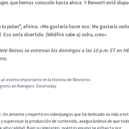
najes que hemos conocido hasta ahora. Y Bennett está dispu
.
 lo pidan”, afirma. «Me gustaría hacer eso. Me gustaría verl
 Eso sería divertido. (Wildfire sabe a) sidra, creo».
iete Reinos se estrenan los domingos a las 10 p.m. ET en H
ero.
r un evento importante en la historia de Westeros
magneto en Avengers: Doomsday
. Un amante y experto en videojuegos que ha dedicado su vida a es
r y supervisar la producción de contenido, asegurándose de que tod
 alta calidad. Bajo su liderazgo, nuestro equipo se esfuerza por