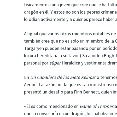
físicamente a una joven que cree que le ha fa
dragón en él. Y estos no son los peores críme
lo odian activamente y a quienes parece habe
Al igual que varios otros miembros notables de 
también cree que no es solo un miembro de la 
Targaryen pueden estar pasando por un período 
locura hereditaria a su favor.) Su apodo «Brigh
personal por
súper
Heráldica y vestimenta dram
En
Un Caballero de los Siete Reinos
no tenemos
Aerion. La razón por la que es tan monstruoso 
presentó un desafío para Finn Bennett, quien int
«Él es como mencionado en
Game of Thrones
l
que lo convertiría en un dragón, lo cual obviam