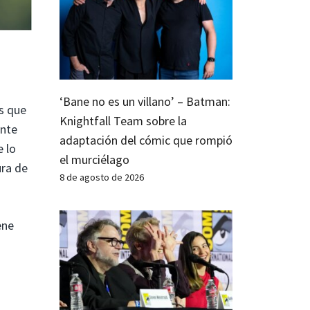
‘Bane no es un villano’ – Batman:
os que
Knightfall Team sobre la
ente
adaptación del cómic que rompió
 lo
el murciélago
ura de
8 de agosto de 2026
ene