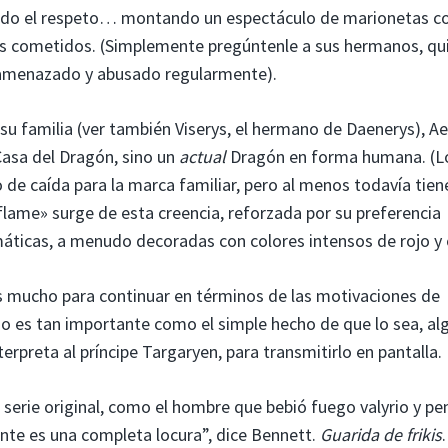
ltado el respeto… montando un espectáculo de marionetas c
nes cometidos. (Simplemente pregúntenle a sus hermanos, qu
r amenazado y abusado regularmente).
su familia (ver también Viserys, el hermano de Daenerys), Ae
Casa del Dragón, sino un
actual
Dragón en forma humana. (L
de caída para la marca familiar, pero al menos todavía tien
tflame» surge de esta creencia, reforzada por su preferencia
áticas, a menudo decoradas con colores intensos de rojo y 
 mucho para continuar en términos de las motivaciones de
no es tan importante como el simple hecho de que lo sea, al
erpreta al príncipe Targaryen, para transmitirlo en pantalla.
a serie original, como el hombre que bebió fuego valyrio y pe
ente es una completa locura”, dice Bennett.
Guarida de frikis
.