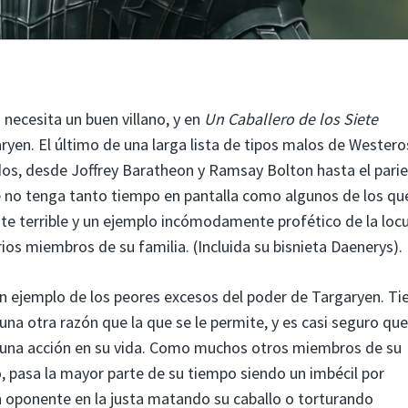
 necesita un buen villano, y en
Un Caballero de los Siete
ryen. El último de una larga lista de tipos malos de Wester
dos, desde Joffrey Baratheon y Ramsay Bolton hasta el pari
 no tenga tanto tiempo en pantalla como algunos de los que
te terrible y un ejemplo incómodamente profético de la loc
ios miembros de su familia. (Incluida su bisnieta Daenerys).
 un ejemplo de los peores excesos del poder de Targaryen. Ti
guna otra razón que la que se le permite, y es casi seguro que
guna acción en su vida. Como muchos otros miembros de su
ro, pasa la mayor parte de su tiempo siendo un imbécil por
un oponente en la justa matando su caballo o torturando