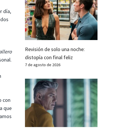
r día,
odos
Revisión de solo una noche:
llero
distopía con final feliz
sonal.
7 de agosto de 2026
n
o con
 a que
veamos