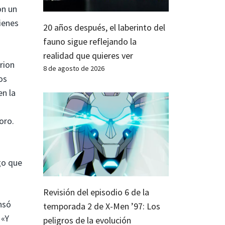
on un
ienes
20 años después, el laberinto del
fauno sigue reflejando la
realidad que quieres ver
rion
8 de agosto de 2026
os
en la
oro.
go que
Revisión del episodio 6 de la
nsó
temporada 2 de X-Men ’97: Los
 «Y
peligros de la evolución