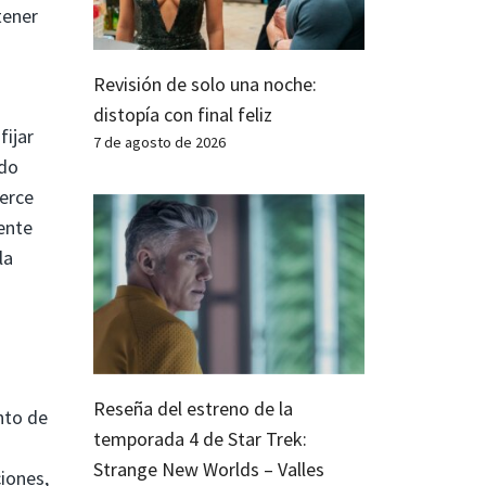
tener
Revisión de solo una noche:
distopía con final feliz
ijar
7 de agosto de 2026
ndo
uerce
ente
la
Reseña del estreno de la
nto de
temporada 4 de Star Trek:
Strange New Worlds – Valles
iones,