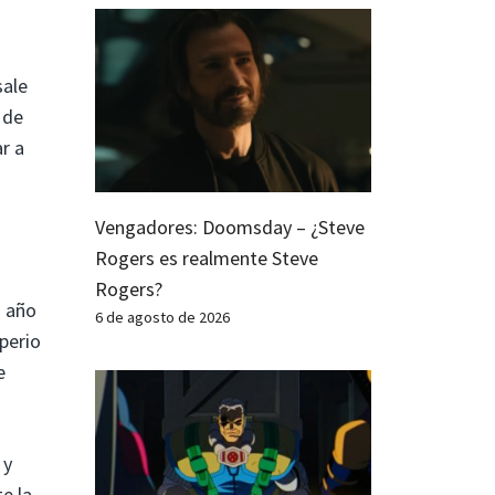
sale
 de
r a
Vengadores: Doomsday – ¿Steve
Rogers es realmente Steve
Rogers?
n año
6 de agosto de 2026
perio
e
 y
e la