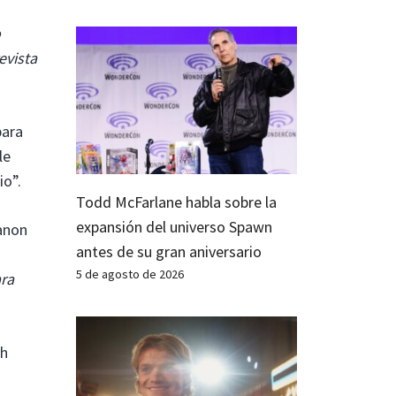
o
evista
para
le
io”.
Todd McFarlane habla sobre la
expansión del universo Spawn
canon
antes de su gran aniversario
5 de agosto de 2026
ara
ch