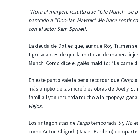
*Nota al margen: resulta que “Ole Munch” se 
parecido a “Ooo-lah Mawnk”. Me hace sentir co
con el actor Sam Spruell.
La deuda de Dot es que, aunque Roy Tillman se 
tigres» antes de que la mataran de manera injus
Munch. Como dice el galés maldito: “La carne d
En este punto vale la pena recordar que
Fargo
la
más amplio de las increíbles obras de Joel y Et
familia Lyon recuerda mucho a la epopeya gana
viejos
.
Los antagonistas de
Fargo
temporada 5 y
No es
como Anton Chigurh (Javier Bardem) comparten