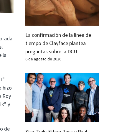
La confirmación de la línea de
porada
tiempo de Clayface plantea
el
preguntas sobre la DCU
 la
6 de agosto de 2026
ot”
o hizo
o Roy
ik” y
io de
Star Trek: Ethan Peck y Paul