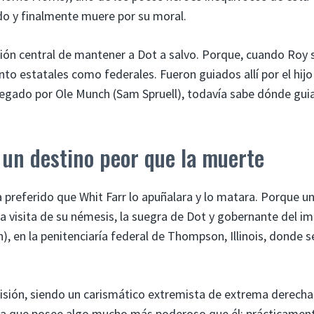
do y finalmente muere por su moral.
ión central de mantener a Dot a salvo. Porque, cuando Roy 
anto estatales como federales. Fueron guiados allí por el hijo
 cegado por Ole Munch (Sam Spruell), todavía sabe dónde guia
e un destino peor que la muerte
preferido que Whit Farr lo apuñalara y lo matara. Porque u
la visita de su némesis, la suegra de Dot y gobernante del im
), en la penitenciaría federal de Thompson, Illinois, donde s
risión, siendo un carismático extremista de extrema derecha
da que posee algo mucho más poderoso que él: prácticament