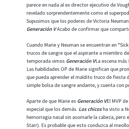
parece en nada al ex director ejecutivo de Vou
revelado sorprendentemente como el superpode
Supusimos que los poderes de Victoria Neuman 
Generación V
Acabo de confirmar que comparte
Cuando Marie y Neuman se encuentran en “Sick
trucos de sangre que el aspirante a miembro de
temporada vimos
Generación V
La escena más N
Las habilidades OP de Marie significan que pro
que pueda aprender el maldito truco de fies
simple bolsa de sangre andante, y cuenta con pod
Aparte de que Marie es
Generación V
El MVP de 
especial que los demás.
Los chicos
ha visto a N
hemorragia nasal sin asomarle la cabeza, pero 
Starr). Es probable que esto conduzca al meoll