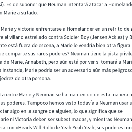
ssi). Es de suponer que Neuman intentará atacar a Homeland
n Marie a su lado.
Marie y Victoria enfrentarse a Homelander en un refrito de
 el villano estrellado contra Soldier Boy (Jensen Ackles) y Bi
e está fuera de escena, a Marie le vendría bien otra figura
ue comparte sus raros poderes? Neuman tiene la pista privil
 de Marie, Annabeth, pero aún está por ver si tomará a Mari
 instancia, Marie podría ser un adversario aún más peligroso
jedrez de otra persona.
reta entre Marie y Neuman se ha mantenido de esta manera 
a sus poderes. Tampoco hemos visto todavía a Neuman usar u
ctar algo en la sangre de alguien, lo que significa que se
Marie ni Victoria deben ser subestimadas, y mientras Neuman
osa con «Heads Will Roll» de Yeah Yeah Yeah, sus poderes mo