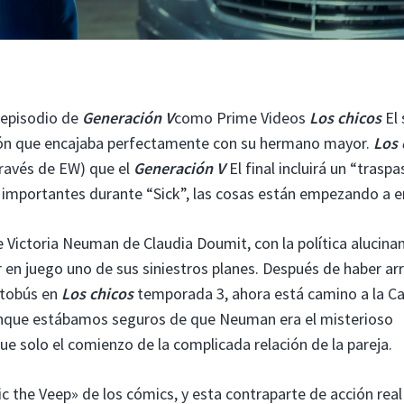
 episodio de
Generación V
como Prime Videos
Los chicos
El 
ción que encajaba perfectamente con su hermano mayor.
Los 
través de EW) que el
Generación V
El final incluirá un “traspa
mportantes durante “Sick”, las cosas están empezando a en
de Victoria Neuman de Claudia Doumit, con la política alucina
 en juego uno de sus siniestros planes. Después de haber ar
utobús en
Los chicos
temporada 3, ahora está camino a la C
Aunque estábamos seguros de que Neuman era el misterioso
ue solo el comienzo de la complicada relación de la pareja.
c the Veep» de los cómics, y esta contraparte de acción real