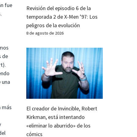
n fue
Revisión del episodio 6 de la
.
temporada 2 de X-Men ’97: Los
peligros de la evolución
8 de agosto de 2026
smos
s de
t).
iendo
e una
ra más
El creador de Invincible, Robert
Kirkman, está intentando
y
«eliminar lo aburrido» de los
del
cómics