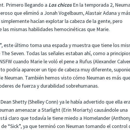
ght. Primero llegando a
Los chicos
En la temporada 2, Neuma
roso que eliminó a Jonah Vogelbaum, Alastair Adana y más
simplemente hacían explotar la cabeza de la gente, pero
 las mismas habilidades hemocinéticas que Marie.
”, este último toma una espada y muestra que tiene los mi
 The Seven. Todas las señales estaban ahí, como a principio
SFW cuando Marie le voló el pene a Rufus (Alexander Calver
nto podría aparecer un tipo de cabeza muy diferente, supon
ta de Neuman. También hemos visto cómo Neuman es más qu
eres de fuerza y ​​​​durabilidad sobrehumanas.
Dean Shetty (Shelley Conn) ya le había advertido que ella e
euman amenazar a Starlight (Erin Moriarty) causándole una
está claro que todavía le tiene miedo a Homelander (Anthon
o de “Sick”, ya que terminó con Neuman tomando el control 