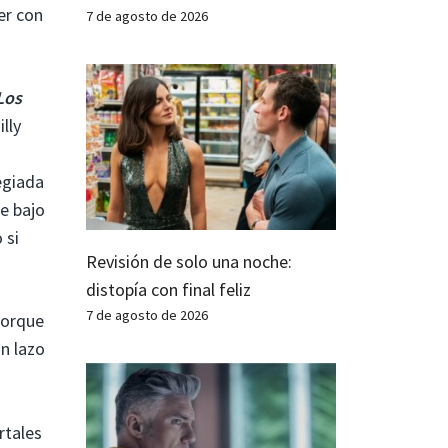
er con
7 de agosto de 2026
Los
lly
egiada
e bajo
 si
Revisión de solo una noche:
distopía con final feliz
7 de agosto de 2026
porque
n lazo
rtales