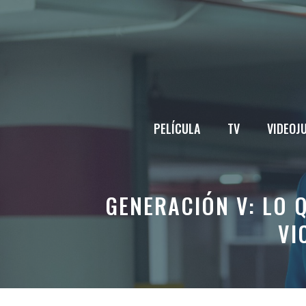
Saltar
al
contenido
PELÍCULA
TV
VIDEOJ
GENERACIÓN V: LO 
VI