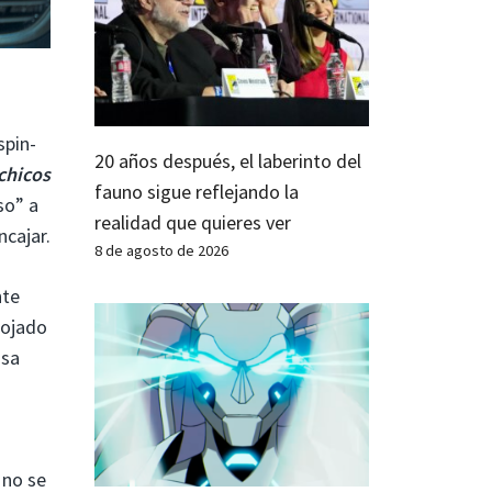
spin-
20 años después, el laberinto del
chicos
fauno sigue reflejando la
so” a
realidad que quieres ver
cajar.
8 de agosto de 2026
nte
rojado
asa
 no se