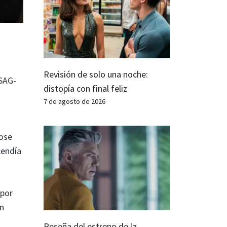
Revisión de solo una noche:
 SAG-
distopía con final feliz
7 de agosto de 2026
Rose
cendía
 por
en
Reseña del estreno de la