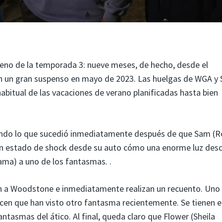
eno de la temporada 3: nueve meses, de hecho, desde el
en un gran suspenso en mayo de 2023. Las huelgas de WGA y
itual de las vacaciones de verano planificadas hasta bien
iendo lo que sucedió inmediatamente después de que Sam (
en estado de shock desde su auto cómo una enorme luz des
rama) a uno de los fantasmas. .
 a Woodstone e inmediatamente realizan un recuento. Uno
dicen que han visto otro fantasma recientemente. Se tienen 
ntasmas del ático. Al final, queda claro que Flower (Sheila