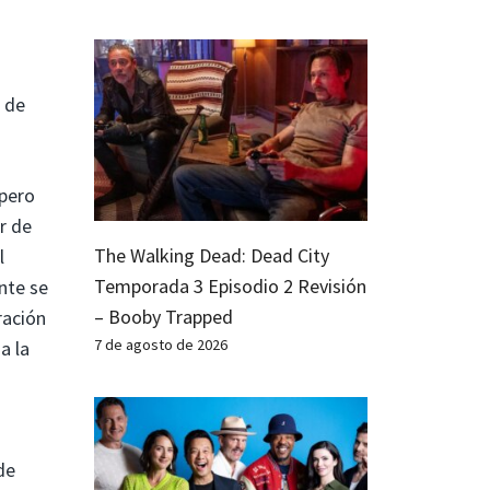
o de
 pero
r de
The Walking Dead: Dead City
l
Temporada 3 Episodio 2 Revisión
nte se
– Booby Trapped
ración
7 de agosto de 2026
a la
de