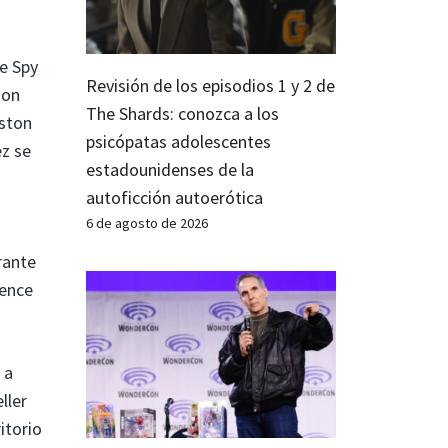
de Spy
Revisión de los episodios 1 y 2 de
son
The Shards: conozca a los
Aston
psicópatas adolescentes
ez se
estadounidenses de la
autoficción autoerótica
6 de agosto de 2026
rante
rence
 a
ller
itorio