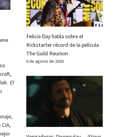
Felicia Day habla sobre el
iene
Kickstarter récord de la película
The Guild Reunion
6 de agosto de 2026
iso
raft,
alek.
El
o
onaje,
 CIA,
mejor
Vengadores: Doomsday – ¿Steve