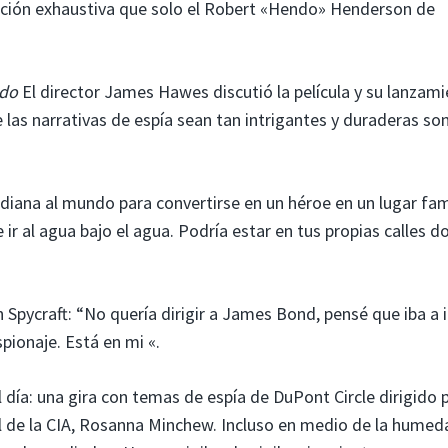
rucción exhaustiva que solo el Robert «Hendo» Henderson de
ado
El director James Hawes discutió la película y su lanzam
e las narrativas de espía sean tan intrigantes y duraderas so
diana al mundo para convertirse en un héroe en un lugar fami
e ir al agua bajo el agua. Podría estar en tus propias calles 
Spycraft: “No quería dirigir a James Bond, pensé que iba a i
pionaje. Está en mi «.
l día: una gira con temas de espía de DuPont Circle dirigido p
al de la CIA, Rosanna Minchew. Incluso en medio de la humed