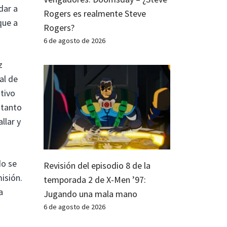
dar a
Rogers es realmente Steve
que a
Rogers?
6 de agosto de 2026
z
al de
tivo
 tanto
llar y
do se
Revisión del episodio 8 de la
isión.
temporada 2 de X-Men ’97:
a
Jugando una mala mano
6 de agosto de 2026