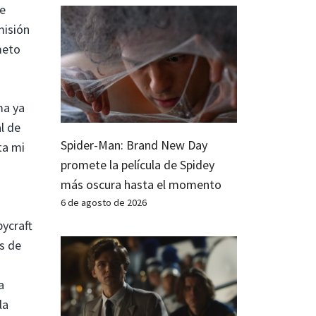
e
misión
meto
ma ya
l de
Spider-Man: Brand New Day
ta mi
promete la película de Spidey
más oscura hasta el momento
6 de agosto de 2026
pycraft
s de
a
la