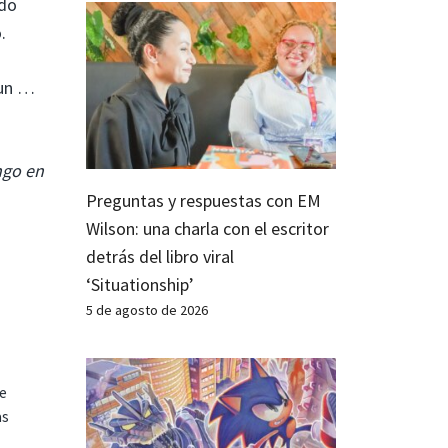
edo
.
 un …
ngo en
Preguntas y respuestas con EM
Wilson: una charla con el escritor
detrás del libro viral
‘Situationship’
5 de agosto de 2026
te
as