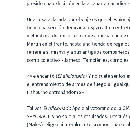
preside una exhibición en la alcaparra canadien
Una cosa aclarada por el viaje es que el espiona
tiene una sección dedicada a Spycraft en entre
ineludibles: desde letreros que anuncian una ex
Martin en el frente, hasta una tienda de regalos 
refiere a sí misma y a sus antiguos compañero
como colectivo «James». También es, como es fa
«Me encantó (
El aficionado
) Y no suele ser los 
el entrenamiento de armas de fuego al igual qu
Fishburne entrenándome «.
Tal vez
El aficionado
Apele al veterano de la CI
SPYCRACT, y no solo a los resultados. Después de
(Malek), elige unilateralmente promocionarse a