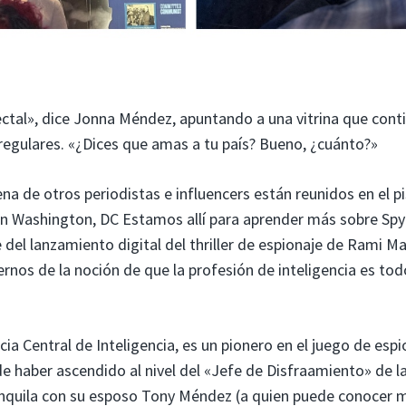
ectal», dice Jonna Méndez, apuntando a una vitrina que cont
rregulares. «¿Dices que amas a tu país? Bueno, ¿cuánto?»
na de otros periodistas e influencers están reunidos en el p
en Washington, DC Estamos allí para aprender más sobre Spyc
 del lanzamiento digital del thriller de espionaje de Rami M
rnos de la noción de que la profesión de inteligencia es tod
a Central de Inteligencia, es un pionero en el juego de espi
de haber ascendido al nivel del «Jefe de Disfraamiento» de la
anquila con su esposo Tony Méndez (a quien puede conocer 