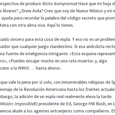
rspectiva de producir ilícito
kompromat
Hace que mi hoja d
e Álvarez? ¿Drew Avila? Creo que soy de Nuevo México y mi 
ayuda para recordar la palabra del código secreto que pro
era con otra alma viva. Aquí lo tienes.
ado sincero para esta cosa de espía. Y eso no es un proble
dor que cualquier juego clandestino. Si esa anécdota recta
na fuente de inteligencia intrigante: «Esta esquina represen
imero», «Puedes encajar mucho en una rata muerta» y, algo
cano a la WWIII … hasta ahora».
ue vale la pena por sí solo, con innumerables reliquias de S
pionaje de la Revolución Americana hasta los frentes actuale
mbargo, la adición de un espía real realmente eleva la tarde.
Misión: Imposible
El presidente de Ed, George HW Bush, en l
cuencia alude a los agentes extranjeros como compañeros. El