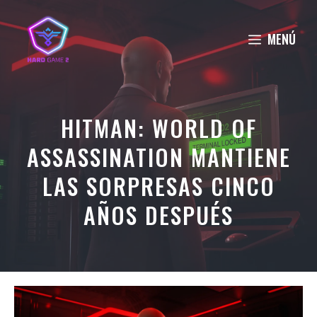
Saltar
al
MENÚ
contenido
HITMAN: WORLD OF
ASSASSINATION MANTIENE
LAS SORPRESAS CINCO
AÑOS DESPUÉS