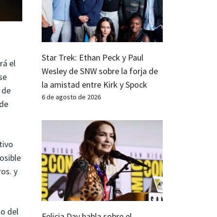
Star Trek: Ethan Peck y Paul
rá el
Wesley de SNW sobre la forja de
se
la amistad entre Kirk y Spock
 de
6 de agosto de 2026
 de
tivo
osible
os. y
o del
Felicia Day habla sobre el