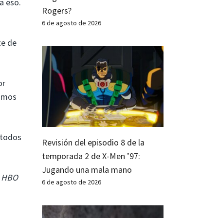
a eso.
Rogers?
6 de agosto de 2026
te de
or
somos
 todos
Revisión del episodio 8 de la
temporada 2 de X-Men ’97:
Jugando una mala mano
n HBO
6 de agosto de 2026