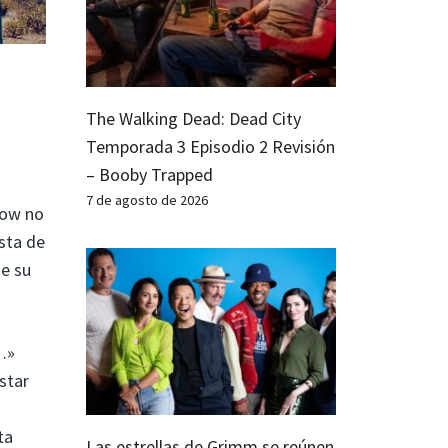
The Walking Dead: Dead City
Temporada 3 Episodio 2 Revisión
– Booby Trapped
7 de agosto de 2026
row no
sta de
de su
…»
star
ta
Las estrellas de Grimm se reúnen