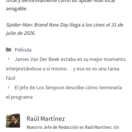
total y definitivamente como un Spider-Man local
amigable.
Spider-Man: Brand New Day llega a los cines el 31 de
julio de 2026.
Categorías
Película
James Van Der Beek estaba en su mejor momento
interpretándose a sí mismo… y esa no es una tarea
fácil
El jefe de Los Simpson describe cómo terminaría
el programa
Raúl Martínez
Nuestro Jefe de Redacción es Raúl Martínez. Un