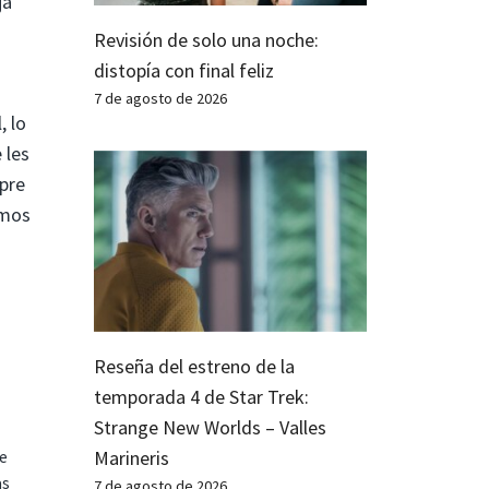
ja
Revisión de solo una noche:
distopía con final feliz
7 de agosto de 2026
, lo
 les
mpre
emos
Reseña del estreno de la
temporada 4 de Star Trek:
Strange New Worlds – Valles
Marineris
te
as
7 de agosto de 2026