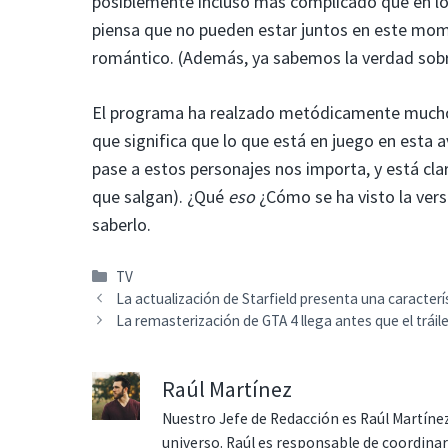
posiblemente incluso más complicado que en los
piensa que no pueden estar juntos en este mome
romántico. (Además, ya sabemos la verdad sobre
El programa ha realzado metódicamente muchos d
que significa que lo que está en juego en esta
pase a estos personajes nos importa, y está clar
que salgan). ¿Qué
eso
¿Cómo se ha visto la ver
saberlo.
Categorías
TV
La actualización de Starfield presenta una caracterí
La remasterización de GTA 4 llega antes que el trái
Raúl Martínez
Nuestro Jefe de Redacción es Raúl Martínez
universo. Raúl es responsable de coordina