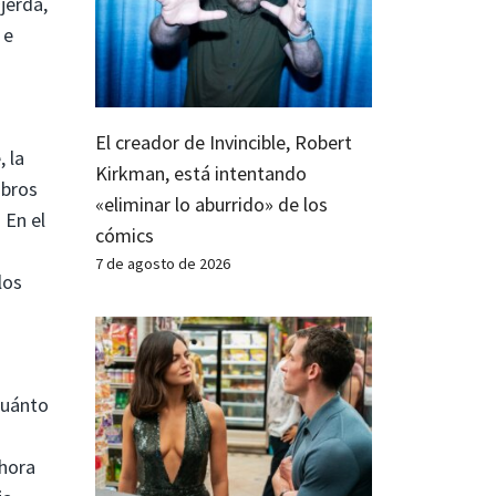
jerda,
 e
El creador de Invincible, Robert
, la
Kirkman, está intentando
ibros
«eliminar lo aburrido» de los
 En el
cómics
7 de agosto de 2026
los
cuánto
ahora