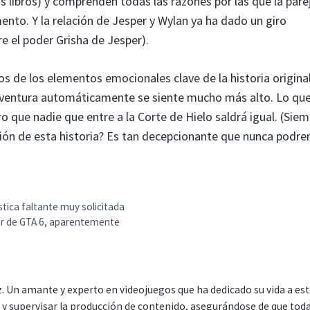
 libros) y comprenden todas las razones por las que la pare
nto. Y la relación de Jesper y Wylan ya ha dado un giro
 el poder Grisha de Jesper).
e los elementos emocionales clave de la historia original
 aventura automáticamente se siente mucho más alto. Lo que
o que nadie que entre a la Corte de Hielo saldrá igual. (Sie
sión de esta historia? Es tan decepcionante que nunca podr
stica faltante muy solicitada
ler de GTA 6, aparentemente
. Un amante y experto en videojuegos que ha dedicado su vida a es
r y supervisar la producción de contenido, asegurándose de que tod