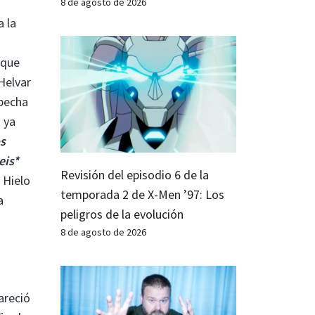
8 de agosto de 2026
a la
 que
Helvar
specha
 ya
s
eis*
Revisión del episodio 6 de la
 Hielo
temporada 2 de X-Men ’97: Los
a
peligros de la evolución
8 de agosto de 2026
areció