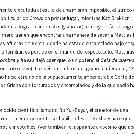
ente ejecutada al estilo de una misión imposible, el atraco 
uipo titular de Crows en primer lugar, mientras Kaz Brekker
udarlo a lograr lo imposible (y anotar). el mayor día de pago
primero tienen que encontrar una manera de sacar a Mattias 
n las afueras de Kerch, donde ha estado encarcelado bajo so
ena familiar, es porque en el mundo del espectáculo, Matthias
ombra y hueso
dejó caer que, o un potencial
Seis de cuervo
momento clave). Los seis miembros del grupo (entiéndelo,
*S
o hacia el reino de la supuestamente impenetrable Corte de
los Grisha son torturados y encarcelados y de la que nadie h
nocido científico llamado Bo Yul-Bayur, el creador de una
 mejora enormemente las habilidades de Grisha y hace que
s e inestables. (Ver también: el aspirante a asesino que ap