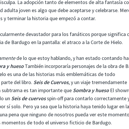
 disculpa. La adopción tanto de elementos de alta fantasía 
d adulta joven es algo que debe aceptarse y celebrarse. Mer
s y terminar la historia que empezó a contar.
icularmente devastador para los fanáticos porque significa 
 de Bardugo en la pantalla: el atraco a la Corte de Hielo.
amente
de lo que estoy hablando, y han estado contando ha
ra y hueso
También incorporaría personajes de la obra de B
Hielo es una de las historias más emblemáticas de todo
parte del libro.
Seis de Cuervo
s
, y un viaje tremendamente
sta subtrama es tan importante que
Sombra y hueso
El showr
do un
Seis de cuervos
spin-off para contarlo correctamente y
r sí solo. Pero ya sea que la historia haya tenido lugar en la
s una pena que ninguno de nosotros pueda ver este moment
s momentos de todo el universo ficticio de Bardugo.