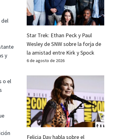
 del
Star Trek: Ethan Peck y Paul
Wesley de SNW sobre la forja de
stante
la amistad entre Kirk y Spock
as y
6 de agosto de 2026
 o el
s
ue
ición
Felicia Day habla sobre el