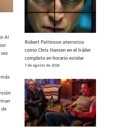
or AI
Robert Pattinson aterroriza
por
como Chris Hansen en el tráiler
 vez
completo en horario estelar
7 de agosto de 2026
z más
nción
erman
 de