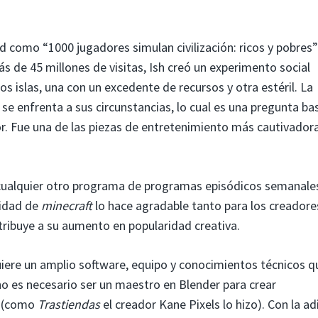
d como “1000 jugadores simulan civilización: ricos y pobres”
ás de 45 millones de visitas, Ish creó un experimento social
 islas, una con un excedente de recursos y otra estéril. La
 se enfrenta a sus circunstancias, lo cual es una pregunta ba
r. Fue una de las piezas de entretenimiento más cautivador
n cualquier otro programa de programas episódicos semanales
lidad de
minecraft
lo hace agradable tanto para los creadore
ribuye a su aumento en popularidad creativa.
iere un amplio software, equipo y conocimientos técnicos q
no es necesario ser un maestro en Blender para crear
s (como
Trastiendas
el creador Kane Pixels lo hizo). Con la ad