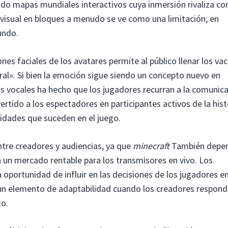
ado mapas mundiales interactivos cuya inmersión rivaliza co
 visual en bloques a menudo se ve como una limitación; en
undo.
es faciales de los avatares permite al público llenar los vac
al». Si bien la emoción sigue siendo un concepto nuevo en
es vocales ha hecho que los jugadores recurran a la comunic
ertido a los espectadores en participantes activos de la hist
vidades que suceden en el juego.
ntre creadores y audiencias, ya que
minecraft
También depe
en un mercado rentable para los transmisores en vivo. Los
 oportunidad de influir en las decisiones de los jugadores en
gar un elemento de adaptabilidad cuando los creadores respon
to.