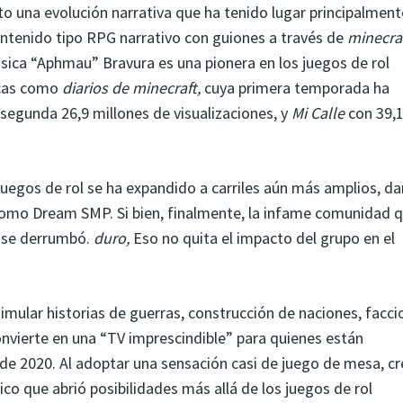
to una evolución narrativa que ha tenido lugar principalment
tenido tipo RPG narrativo con guiones a través de
minecra
ica “Aphmau” Bravura es una pionera en los juegos de rol
icas como
diarios de minecraft,
cuya primera temporada ha
 segunda 26,9 millones de visualizaciones, y
Mi Calle
con 39,
s juegos de rol se ha expandido a carriles aún más amplios, d
como Dream SMP. Si bien, finalmente, la infame comunidad 
 se derrumbó.
duro
,
Eso no quita el impacto del grupo en el
imular historias de guerras, construcción de naciones, facci
 convierte en una “TV imprescindible” para quienes están
 de 2020. Al adoptar una sensación casi de juego de mesa, c
co que abrió posibilidades más allá de los juegos de rol