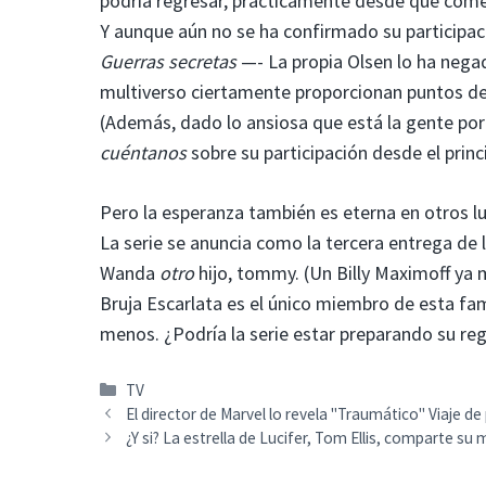
podría regresar, prácticamente desde que come
Y aunque aún no se ha confirmado su participac
Guerras secretas
—- La propia Olsen lo ha nega
multiverso ciertamente proporcionan puntos de 
(Además, dado lo ansiosa que está la gente por
cuéntanos
sobre su participación desde el princi
Pero la esperanza también es eterna en otros l
La serie se anuncia como la tercera entrega de 
Wanda
otro
hijo, tommy. (Un Billy Maximoff ya
Bruja Escarlata es el único miembro de esta fam
menos. ¿Podría la serie estar preparando su re
Categorías
TV
El director de Marvel lo revela "Traumático" Viaje 
¿Y si? La estrella de Lucifer, Tom Ellis, comparte s