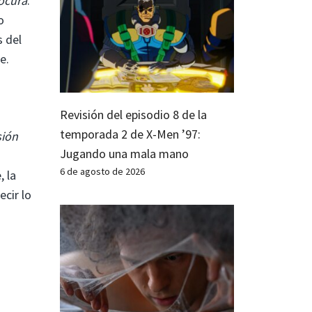
locura
.
o
s del
e.
Revisión del episodio 8 de la
temporada 2 de X-Men ’97:
sión
Jugando una mala mano
6 de agosto de 2026
, la
ecir lo