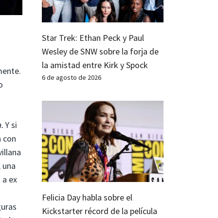
Star Trek: Ethan Peck y Paul
Wesley de SNW sobre la forja de
la amistad entre Kirk y Spock
mente.
6 de agosto de 2026
o
a.
Y si
n con
illana
, una
 a ex
Felicia Day habla sobre el
guras
Kickstarter récord de la película