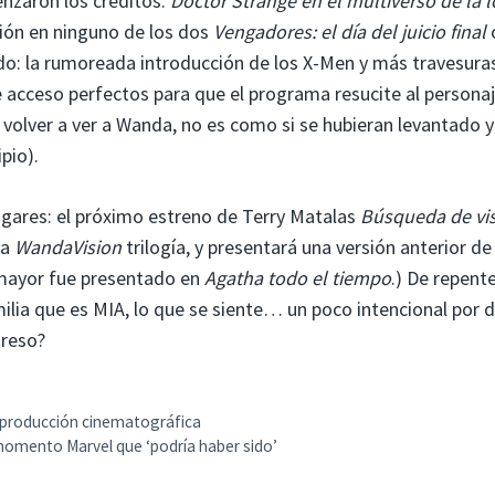
nzaron los créditos.
Doctor Strange en el multiverso de la 
ión en ninguno de los dos
Vengadores: el día del juicio final
do: la rumoreada introducción de los X-Men y más travesura
acceso perfectos para que el programa resucite al personaj
 volver a ver a Wanda, no es como si se hubieran levantado y
pio).
ugares: el próximo estreno de Terry Matalas
Búsqueda de vi
la
WandaVision
trilogía, y presentará una versión anterior de
 mayor fue presentado en
Agatha todo el tiempo
.) De repente
ilia que es MIA, lo que se siente… un poco intencional por d
greso?
de producción cinematográfica
u momento Marvel que ‘podría haber sido’