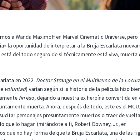
imos a Wanda Maximoff en Marvel Cinematic Universe, pero
a» la oportunidad de interpretar a la Bruja Escarlata nueva
 está del todo seguro de si técnicamente está viva, muerta 
carlata en 2022.
Doctor Strange en el Multiverso de la Locur
te
voluntad
) varían según si
la historia de la película
hizo bie
ivamente
fin
eso, dejando a nuestra ex heroína convertida en v
untamente muerta. Ahora, después de todo, este es el MCU
sucitar personajes presuntamente muertos o traer de vuelta
do que lo hagan (mirándote a ti, Robert Downey, Jr., en
s que no hay forma de que la Bruja Escarlata, una de las fi