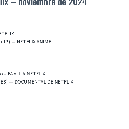
lix – noviembre de 2024
NETFLIX
ia (JP) — NETFLIX ANIME
llo – FAMILIA NETFLIX
ñol (ES) — DOCUMENTAL DE NETFLIX