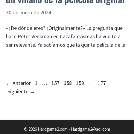
30 de enero de 2024
«¿De dónde eres? ¿Originalmente?» La pregunta que
hace Peter Venkman en Cazafantasmas ha vuelto a
ser relevante. Ya sabíamos que la quinta película de la
Página
Página
Página
Página
Página
←
Anterior
1
…
157
158
159
…
177
Siguiente
→
© 2026 Hardgame2.com -
Hardgame2@aol.com