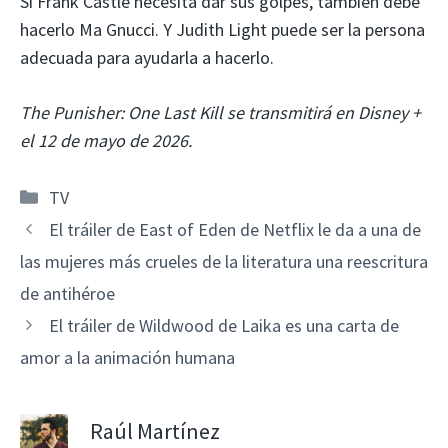
Si Frank Castle necesita dar sus golpes, también debe
hacerlo Ma Gnucci. Y Judith Light puede ser la persona
adecuada para ayudarla a hacerlo.
The Punisher: One Last Kill se transmitirá en Disney +
el 12 de mayo de 2026.
Categorías
TV
El tráiler de East of Eden de Netflix le da a una de
las mujeres más crueles de la literatura una reescritura
de antihéroe
El tráiler de Wildwood de Laika es una carta de
amor a la animación humana
Raúl Martínez