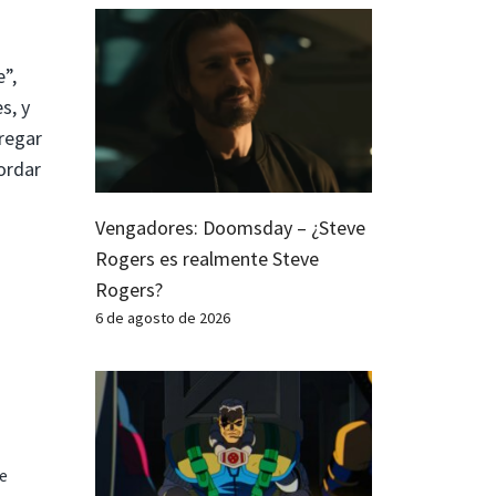
e”,
s, y
regar
ordar
Vengadores: Doomsday – ¿Steve
Rogers es realmente Steve
Rogers?
6 de agosto de 2026
te