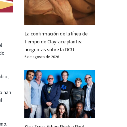
La confirmación de la línea de
tiempo de Clayface plantea
l
preguntas sobre la DCU
ndo
6 de agosto de 2026
mbio,
o han
el
eno.
Star Trek: Ethan Peck y Paul