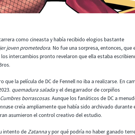
arrera como cineasta y había recibido elogios bastante
er joven prometedora
. No fue una sorpresa, entonces, que e
 los intercambios pronto revelaron que ella estaba escribie
Bros.
 que la película de DC de Fennell no iba a realizarse. En ca
 2023.
quemadura salada
y el desgarrador de corpiños
Cumbres borrascosas
. Aunque los fanáticos de DC a menud
nna
se creía ampliamente que había sido archivado durante 
ran asumieron el control creativo del estudio.
u intento de
Zatanna
y por qué podría no haber ganado terr