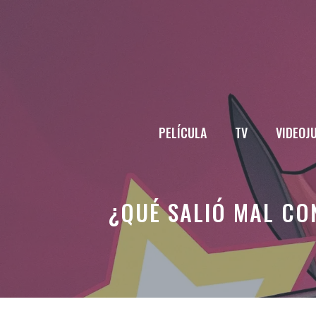
Saltar
al
contenido
PELÍCULA
TV
VIDEOJ
¿QUÉ SALIÓ MAL CO