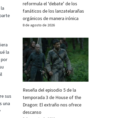
reformula el ‘debate’ de los
 la
fanáticos de los lanzatelarañas
parte
orgánicos de manera irónica
8 de agosto de 2026
iera
ué la
 por
su
il
Reseña del episodio 5 de la
re sus
temporada 3 de House of the
s una
Dragon: El extraño nos ofrece
y
descanso