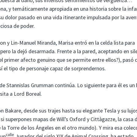
puesta al daño, sus intensos sentimientos de vergüenza…
na, y temáticamente apropiada en una historia sobre la infa
ó su dolor pasado en una vida itinerante impulsada por la aven
iciosa de poder.
n y Lin-Manuel Miranda, Marisa entró en la celda lista para
pero la dejó desarmada. Frente a la pared, aceptando en sil
l primer afecto genuino que se permite entre ellos?), pasó 
sí el tipo de personaje capaz de sorprendernos.
 de Stannislas Grumman continúa. Lo siguiente para él es un
isita a Lord Boreal.
on Bakare, desde sus trajes hasta su elegante Tesla y su lujo
si superpones mapas de Will’s Oxford y Cittàgazze, la casa 
la Torre de los Ángeles en el otro mundo). Y mira esa colecc
calle
 un
Jugador del siglo XIX de Animal Crossing, ha estado