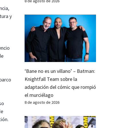
8 de agosto de 2026
ncia,
tura y
encio
de
‘Bane no es un villano’ – Batman:
Knightfall Team sobre la
 barco
adaptación del cómic que rompió
el murciélago
8 de agosto de 2026
so
de
ión.