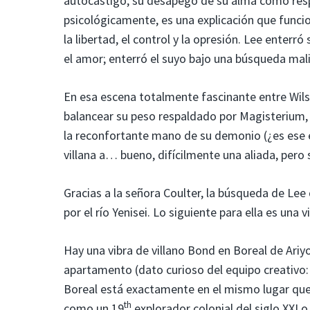
autocastigo, su desapego de su alma como res
psicológicamente, es una explicación que funcio
la libertad, el control y la opresión. Lee enterr
el amor; enterró el suyo bajo una búsqueda mal
En esa escena totalmente fascinante entre Wilso
balancear su peso respaldado por Magisterium, 
la reconfortante mano de su demonio (¿es ese e
villana a… bueno, difícilmente una aliada, pero 
Gracias a la señora Coulter, la búsqueda de Lee
por el río Yenisei. Lo siguiente para ella es una v
Hay una vibra de villano Bond en Boreal de Ariy
apartamento (dato curioso del equipo creativo: 
Boreal está exactamente en el mismo lugar que 
th
como un 19
explorador colonial del siglo XXI o