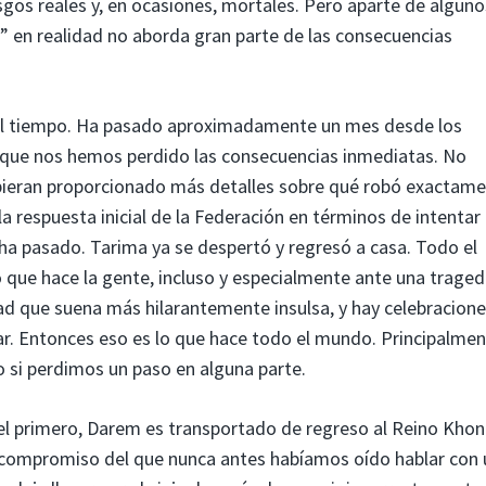
sgos reales y, en ocasiones, mortales. Pero aparte de alguno
e” en realidad no aborda gran parte de las consecuencias
n el tiempo. Ha pasado aproximadamente un mes desde los
 que nos hemos perdido las consecuencias inmediatas. No
bieran proporcionado más detalles sobre qué robó exactam
a respuesta inicial de la Federación en términos de intentar
 ha pasado. Tarima ya se despertó y regresó a casa. Todo el
 que hace la gente, incluso y especialmente ante una traged
dad que suena más hilarantemente insulsa, y hay celebracione
itar. Entonces eso es lo que hace todo el mundo. Principalmen
mo si perdimos un paso en alguna parte.
n el primero, Darem es transportado de regreso al Reino Khon
n compromiso del que nunca antes habíamos oído hablar con