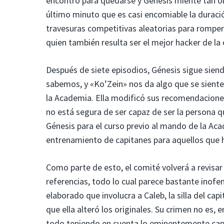
encontró para quedarse y Génesis miente tan o
último minuto que es casi encomiable la duració
travesuras competitivas aleatorias para romper
quien también resulta ser el mejor hacker de la 
Después de siete episodios, Génesis sigue sien
sabemos, y «Ko’Zein» nos da algo que se sient
la Academia. Ella modificó sus recomendaciones
no está segura de ser capaz de ser la persona q
Génesis para el curso previo al mando de la Aca
entrenamiento de capitanes para aquellos que 
Como parte de esto, el comité volverá a revisar 
referencias, todo lo cual parece bastante inof
elaborado que involucra a Caleb, la silla del cap
que ella alteró los originales. Su crimen no es,
todo teniendo en cuenta lo eminentemente capa