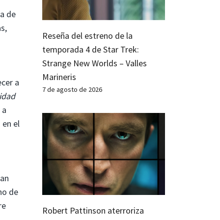
na de
s,
Reseña del estreno de la
temporada 4 de Star Trek:
Strange New Worlds – Valles
Marineris
cer a
7 de agosto de 2026
lidad
 a
 en el
lan
cho de
re
Robert Pattinson aterroriza