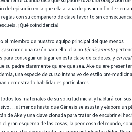
bviamente cuando dice que su padre tuvo una obligación de
n del episodio en la que ella acaba de pasar un fin de sema
 reglas con su compañero de clase favorito sin consecuencia
escuela. ¡Qué coincidencia!
do el miembro de nuestro equipo principal del que menos
e
casi
como una razón para ello: ella no
técnicamente
pertene
 para conseguir un lugar en esta clase de cadetes, y
en rea
ue su padre claramente quiere que sea. Ake quiere presentar
demia, una especie de curso intensivo de estilo pre-medicina
han demostrado habilidades particulares.
todos los materiales de su solicitud inicial y hablará con sus
ensivo… al menos hasta que Génesis se asusta y elabora un p
itán de Ake y una clave clonada para tratar de encubrir el he
 en el gran esquema de las cosas, la peor cosa del mundo, sob
z que ya ha demostrado ser como estudiante y líder. Pero