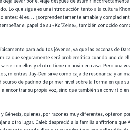
deja llevar por el viaje después de asumir incorrectamente
o. Lo que sigue es una introducción tanto a la cultura Kho
o antes: él es… ¿sorprendentemente amable y complacient
esempeñar el papel de su «Ko’Zeine», también conocido com
 típicamente para adultos jóvenes, ya que las escenas de Dar
uímica que seguramente será problemática cuando uno de el
rse con ellos y el otro tiene un novio en casa. Pero una ve
tos, mientras Jay-Den sirve como caja de resonancia y anim
iscurso de padrino de primer nivel sobre la forma en que su
 a encontrar su propia voz, sino que también se convirtió en
b y Génesis, quienes, por razones muy diferentes, optaron po
ar a otro lugar. Caleb despreció a la familia anfitriona que 