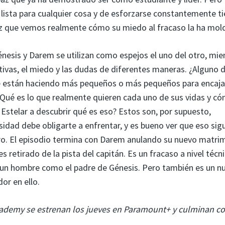
lista para cualquier cosa y de esforzarse constantemente t
vez que vemos realmente cómo su miedo al fracaso la ha mol
 Génesis y Darem se utilizan como espejos el uno del otro, mie
tivas, el miedo y las dudas de diferentes maneras. ¿Alguno 
¿Se están haciendo más pequeños o más pequeños para encaja
Qué es lo que realmente quieren cada uno de sus vidas y có
 Estelar a descubrir qué es eso? Estos son, por supuesto,
sidad debe obligarte a enfrentar, y es bueno ver que eso sig
turo. El episodio termina con Darem anulando su nuevo matri
 retirado de la pista del capitán. Es un fracaso a nivel técni
 un hombre como el padre de Génesis. Pero también es un n
r en ello.
Academy se estrenan los jueves en Paramount+ y culminan co