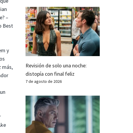
 que
nian
e? –
o Best
em y
los
Revisión de solo una noche:
z más,
distopía con final feliz
ador
7 de agosto de 2026
 un
r
Ake