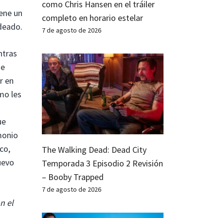
como Chris Hansen en el tráiler
iene un
completo en horario estelar
deado.
7 de agosto de 2026
ntras
de
r en
mo les
ue
monio
co,
The Walking Dead: Dead City
uevo
Temporada 3 Episodio 2 Revisión
– Booby Trapped
7 de agosto de 2026
n el