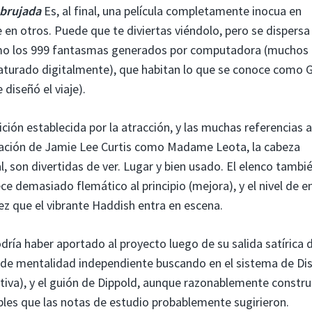
brujada
Es, al final, una película completamente inocua en
n otros. Puede que te diviertas viéndolo, pero se dispersa 
omo los 999 fantasmas generados por computadora (muchos 
 saturado digitalmente), que habitan lo que se conoce como 
diseñó el viaje).
ción establecida por la atracción, y las muchas referencias a
retación de Jamie Lee Curtis como Madame Leota, la cabeza
l, son divertidas de ver. Lugar y bien usado. El elenco tambi
e demasiado flemático al principio (mejora), y el nivel de e
z que el vibrante Haddish entra en escena.
dría haber aportado al proyecto luego de su salida satírica 
a de mentalidad independiente buscando en el sistema de Di
ativa), y el guión de Dippold, aunque razonablemente constru
bles que las notas de estudio probablemente sugirieron.