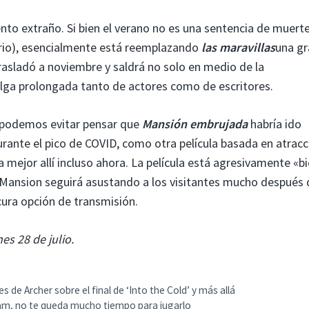
o extraño. Si bien el verano no es una sentencia de muert
rario), esencialmente está reemplazando
las maravillas
una gr
asladó a noviembre y saldrá no solo en medio de la
ga prolongada tanto de actores como de escritores.
no podemos evitar pensar que
Mansión embrujada
habría ido
rante el pico de COVID, como otra película basada en atracc
mejor allí incluso ahora. La película está agresivamente «bi
 Mansion seguirá asustando a los visitantes mucho después 
cura opción de transmisión.
es 28 de julio.
s de Archer sobre el final de ‘Into the Cold’ y más allá
eam, no te queda mucho tiempo para jugarlo