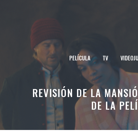
Saltar
al
contenido
PELÍCULA
TV
VIDEOJ
REVISIÓN DE LA MANSI
DE LA PEL