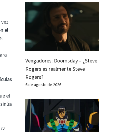
 vez
n el
el
)
para
Vengadores: Doomsday – ¿Steve
Rogers es realmente Steve
Rogers?
ículas
6 de agosto de 2026
ue el
nsinúa
nca