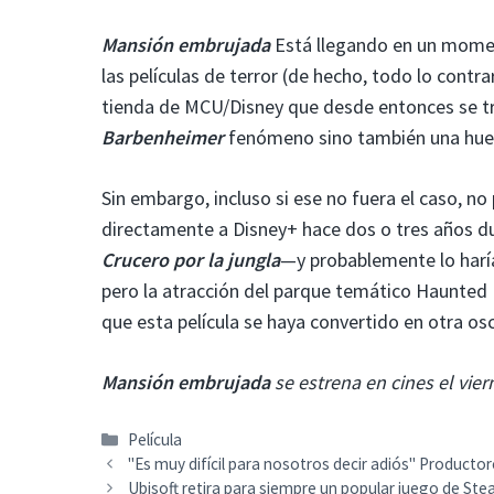
Mansión embrujada
Está llegando en un moment
las películas de terror (de hecho, todo lo cont
tienda de MCU/Disney que desde entonces se tr
Barbenheimer
fenómeno sino también una huel
Sin embargo, incluso si ese no fuera el caso, 
directamente a Disney+ hace dos o tres años du
Crucero por la jungla
—y probablemente lo haría 
pero la atracción del parque temático Haunted
que esta película se haya convertido en otra os
Mansión embrujada
se estrena en cines el viern
Categorías
Película
"Es muy difícil para nosotros decir adiós" Productore
Ubisoft retira para siempre un popular juego de St