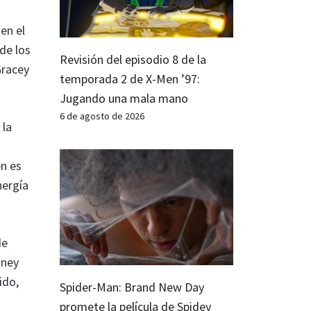
en el
de los
Revisión del episodio 8 de la
Gracey
temporada 2 de X-Men ’97:
Jugando una mala mano
6 de agosto de 2026
 la
én es
nergía
de
sney
ido,
Spider-Man: Brand New Day
promete la película de Spidey