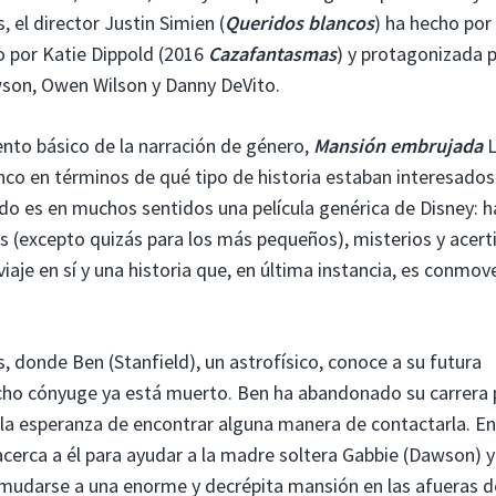
, el director Justin Simien (
Queridos blancos
) ha hecho por 
o por Katie Dippold (2016
Cazafantasmas
) y protagonizada 
wson, Owen Wilson y Danny DeVito.
nto básico de la narración de género,
Mansión embrujada
L
nco en términos de qué tipo de historia estaban interesados ​
ado es en muchos sentidos una película genérica de Disney: h
s (excepto quizás para los más pequeños), misterios y acert
iaje en sí y una historia que, en última instancia, es conmo
, donde Ben (Stanfield), un astrofísico, conoce a su futura
cho cónyuge ya está muerto. Ben ha abandonado su carrera 
 la esperanza de encontrar alguna manera de contactarla. En
cerca a él para ayudar a la madre soltera Gabbie (Dawson) y
e mudarse a una enorme y decrépita mansión en las afueras d