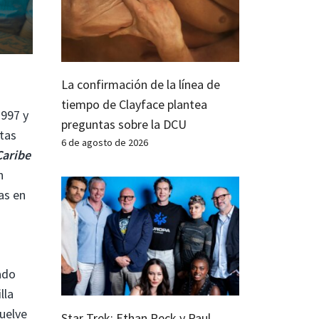
La confirmación de la línea de
tiempo de Clayface plantea
1997 y
preguntas sobre la DCU
tas
6 de agosto de 2026
Caribe
n
as en
ado
lla
vuelve
Star Trek: Ethan Peck y Paul