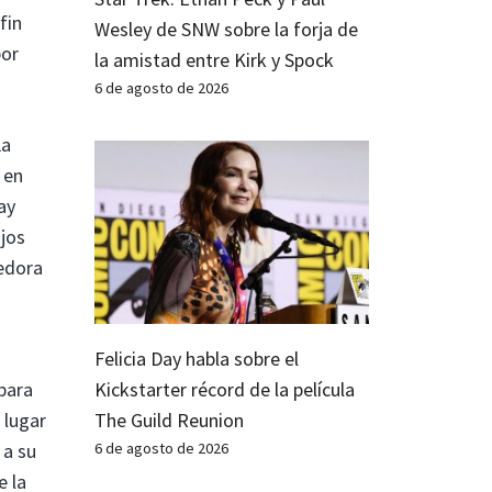
fin
Wesley de SNW sobre la forja de
por
la amistad entre Kirk y Spock
6 de agosto de 2026
a
​en
ay
ijos
vedora
Felicia Day habla sobre el
Kickstarter récord de la película
para
The Guild Reunion
 lugar
6 de agosto de 2026
 a su
e la