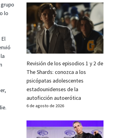
n grupo
o lo
. El
envió
la
Revisión de los episodios 1 y 2 de
n
The Shards: conozca a los
psicópatas adolescentes
estadounidenses de la
er,
autoficción autoerótica
6 de agosto de 2026
ie.