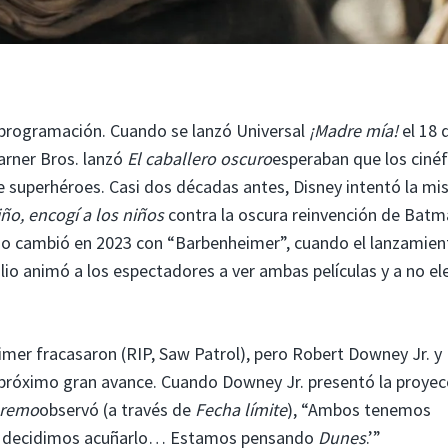
aprogramación. Cuando se lanzó Universal
¡Madre mía!
el 18 
arner Bros. lanzó
El caballero oscuro
esperaban que los cinéf
de superhéroes. Casi dos décadas antes, Disney intentó la m
iño, encogí a los niños
contra la oscura reinvención de Batm
eso cambió en 2023 con “Barbenheimer”, cuando el lanzamien
ulio animó a los espectadores a ver ambas películas y a no el
imer fracasaron (RIP, Saw Patrol), pero Robert Downey Jr. y
próximo gran avance. Cuando Downey Jr. presentó la proyec
premo
observó (a través de
Fecha límite
), “Ambos tenemos
re y decidimos acuñarlo… Estamos pensando
Dunes
.’”