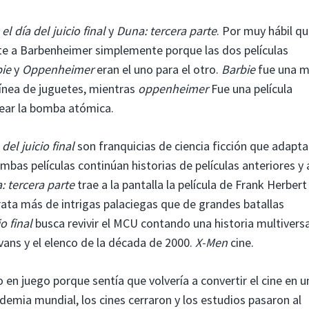
l día del juicio final
y
Duna: tercera parte
. Por muy hábil q
e a Barbenheimer simplemente porque las dos películas
ie
y
Oppenheimer
eran el uno para el otro.
Barbie
fue una m
línea de juguetes, mientras
oppenheimer
Fue una película
rear la bomba atómica.
del juicio final
son franquicias de ciencia ficción que adapt
mbas películas continúan historias de películas anteriores 
: tercera parte
trae a la pantalla la película de Frank Herbert
ata más de intrigas palaciegas que de grandes batallas
o final
busca revivir el MCU contando una historia multiversa
vans y el elenco de la década de 2000.
X-Men
cine.
n juego porque sentía que volvería a convertir el cine en u
mia mundial, los cines cerraron y los estudios pasaron al