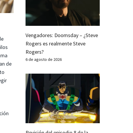
Vengadores: Doomsday – ¿Steve
de
Rogers es realmente Steve
ilos
Rogers?
isma
6 de agosto de 2026
an de
to
egir
ción
Revisión del episodio 8 de la