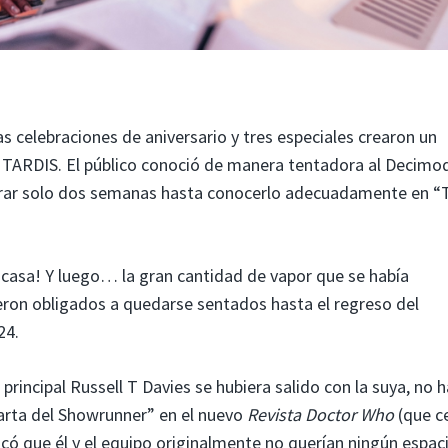
s celebraciones de aniversario y tres especiales crearon un
la TARDIS. El público conoció de manera tentadora al Decimo
sperar solo dos semanas hasta conocerlo adecuadamente en “
 casa! Y luego… la gran cantidad de vapor que se había
eron obligados a quedarse sentados hasta el regreso del
24.
 principal Russell T Davies se hubiera salido con la suya, no h
Carta del Showrunner” en el nuevo
Revista Doctor Who
(que c
licó que él y el equipo originalmente no querían ningún espac