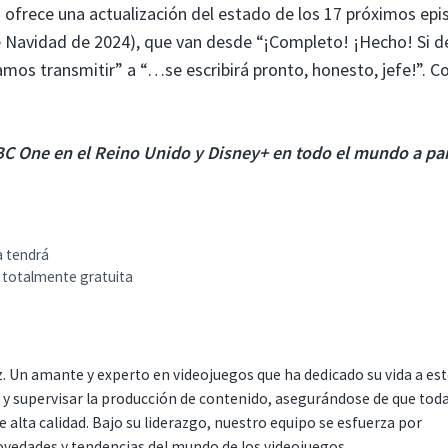
s ofrece una actualización del estado de los 17 próximos epi
de Navidad de 2024), que van desde “¡Completo! ¡Hecho! Si d
mos transmitir” a “…se escribirá pronto, honesto, jefe!”. 
BC One en el Reino Unido y Disney+ en todo el mundo a par
a tendrá
s totalmente gratuita
. Un amante y experto en videojuegos que ha dedicado su vida a es
r y supervisar la producción de contenido, asegurándose de que tod
 alta calidad. Bajo su liderazgo, nuestro equipo se esfuerza por
ovedades y tendencias del mundo de los videojuegos.