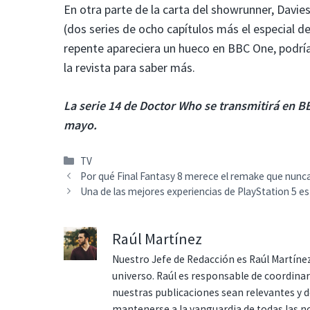
En otra parte de la carta del showrunner, Davie
(dos series de ocho capítulos más el especial 
repente apareciera un hueco en BBC One, podría
la revista para saber más.
La serie 14 de Doctor Who se transmitirá en B
mayo.
Categorías
TV
Por qué Final Fantasy 8 merece el remake que nunc
Una de las mejores experiencias de PlayStation 5 e
Raúl Martínez
Nuestro Jefe de Redacción es Raúl Martínez
universo. Raúl es responsable de coordina
nuestras publicaciones sean relevantes y de
mantenerse a la vanguardia de todas las n