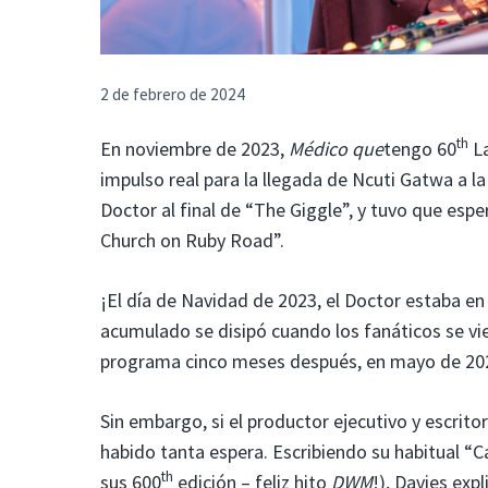
2 de febrero de 2024
th
En noviembre de 2023,
Médico que
tengo 60
La
impulso real para la llegada de Ncuti Gatwa a 
Doctor al final de “The Giggle”, y tuvo que e
Church on Ruby Road”.
¡El día de Navidad de 2023, el Doctor estaba en
acumulado se disipó cuando los fanáticos se vi
programa cinco meses después, en mayo de 20
Sin embargo, si el productor ejecutivo y escritor
habido tanta espera. Escribiendo su habitual “
th
sus 600
edición – feliz hito
DWM
!), Davies exp