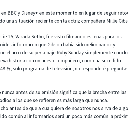
ón en BBC y Disney+ en este momento en lugar de seguir reto
o una situación reciente con la actriz compañera Millie Gibs
ie 15, Varada Sethu, fue visto filmando escenas para los
bloides informaron que Gibson había sido «eliminado» y
que el arco de su personaje Ruby Sunday simplemente conclu
nueva historia con un nuevo compañero, como ha sucedido
48 ½, solo programa de televisión, no responderé pregunta
nunca antes de su emisión significa que la brecha entre las
odios a los que se refieren es más larga que nunca.
ho antes de que a cualquiera de nosotros nos sirva de alg
ntido común al informarlos será un poco más común la próxi