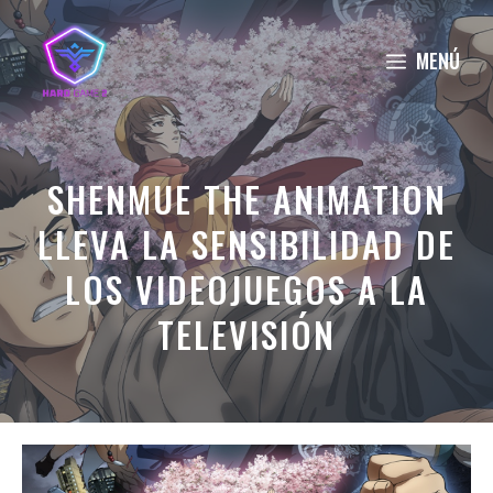
Saltar
al
MENÚ
contenido
SHENMUE THE ANIMATION
LLEVA LA SENSIBILIDAD DE
LOS VIDEOJUEGOS A LA
TELEVISIÓN