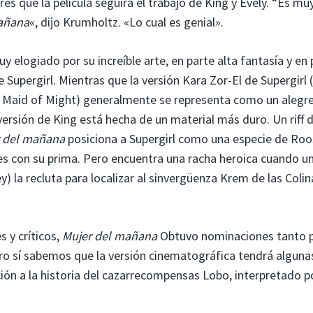
 que la película seguirá el trabajo de King y Evely. “Es muy 
añana
«, dijo Krumholtz. «Lo cual es genial».
y elogiado por su increíble arte, en parte alta fantasía y en 
de Supergirl. Mientras que la versión Kara Zor-El de Supergirl 
 Maid of Might) generalmente se representa como un alegre
ersión de King está hecha de un material más duro. Un riff d
 del mañana
posiciona a Supergirl como una especie de Roo
es con su prima. Pero encuentra una racha heroica cuando u
) la recluta para localizar al sinvergüenza Krem de las Colin
 y críticos,
Mujer del mañana
Obtuvo nominaciones tanto p
o sí sabemos que la versión cinematográfica tendrá alguna
ición a la historia del cazarrecompensas Lobo, interpretado p