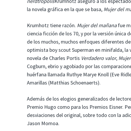
nerdtrópolis
Krumhotz aseguró a los espectadores
la novela gráfica en la que se basa,
Mujer del m
Krumhotz tiene razón.
Mujer del mañana
fue mu
ciencia ficción de los 70, y por la versión única 
de los muchos, muchos enfoques diferentes de
optimista boy scout Superman en minifalda, la v
novela de Charles Portis
Verdadero valor
,
Mujer
Cogburn, ebrio y agobiado por las comparacion
huérfana llamada Ruthye Marye Knoll (Eve Ridley
Amarillas (Matthias Schoenaerts).
Además de los elogios generalizados de lectores
Premio Hugo como para los Premios Eisner. Per
desviaciones del original, sobre todo con la ad
Jason Momoa.