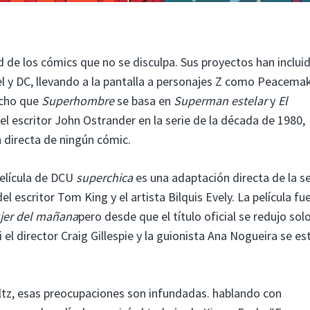
de los cómics que no se disculpa. Sus proyectos han inclui
l y DC, llevando a la pantalla a personajes Z como Peacemak
ucho que
Superhombre
se basa en
Superman estelar
y
El
del escritor John Ostrander en la serie de la década de 1980,
 directa de ningún cómic.
película de DCU
superchica
es una adaptación directa de la se
el escritor Tom King y el artista Bilquis Evely. La película fu
ujer del mañana
pero desde que el título oficial se redujo solo
el director Craig Gillespie y la guionista Ana Nogueira se e
ltz, esas preocupaciones son infundadas. hablando con