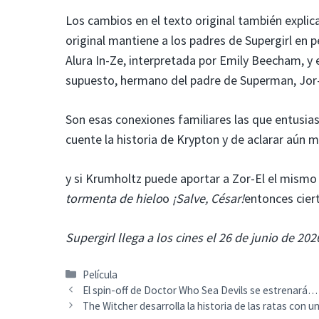
Los cambios en el texto original también explica
original mantiene a los padres de Supergirl en 
Alura In-Ze, interpretada por Emily Beecham, y e
supuesto, hermano del padre de Superman, Jor-
Son esas conexiones familiares las que entusi
cuente la historia de Krypton y de aclarar aún m
y si
Krumholtz
puede aportar a Zor-El el mismo 
tormenta de hielo
o
¡Salve, César!
entonces cier
Supergirl llega a los cines el 26 de junio de 202
Categorías
Película
El spin-off de Doctor Who Sea Devils se estrenará
The Witcher desarrolla la historia de las ratas con u