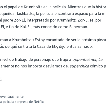
n el papel de Krumholtz en la película. Mientras que la histor
pequeños flashbacks, la película encontrará espacio para la 
l padre Zor-El, interpretado por Krumholtz. Zor-El es, por
El, y tío de Kal-El, más conocido como Superman.
asman a Krumholtz. «Estoy encantado de ser la próxima piez
ás de qué se trata la Casa de El», dijo entusiasmado.
nivel de trabajo de personaje que trajo a
oppenheimer
,
La
tamente no nos importa desviarnos del
superchica
cómico pa
6.
… eventualmente
na película sorpresa de Netflix