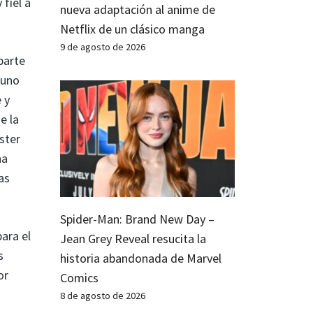
fiel a
nueva adaptación al anime de
Netflix de un clásico manga
9 de agosto de 2026
parte
(uno
 y
e la
ster
na
as
Spider-Man: Brand New Day –
ara el
Jean Grey Reveal resucita la
s
historia abandonada de Marvel
or
Comics
8 de agosto de 2026