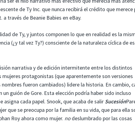
ría ser el hilo narrativo más efectivo que merecía más atenc
escente de Ty Inc. que nunca recibirá el crédito que merece 
t. a través de Beanie Babies en eBay.
idad de Ty, y juntos componen lo que en realidad es la mis
ncia (¿y tal vez Ty?) consciente de la naturaleza cíclica de e
isión narrativa y de edición intermitente entre los distintos
s mujeres protagonistas (que aparentemente son versiones
s nombres fueron cambiados) lidere la historia. En cambio, 
un guión de Gore. Esta elección podría haber sido incluso
se asigna cada papel. Snook, que acaba de salir
Sucesión
Par
er que se preocupa por la familia en su vida, que para ella 
iobhan Roy ahora como mujer.
no
deslumbrado por las cosas