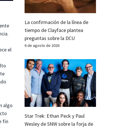
La confirmación de la línea de
mente
tiempo de Clayface plantea
ncia.
preguntas sobre la DCU
6 de agosto de 2026
ece el
lto
nte
ado
n algo
acto
Star Trek: Ethan Peck y Paul
 fin
Wesley de SNW sobre la forja de