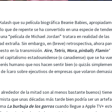
Kulash que su película biográfica Beanie Babies, apropiada
a lo que de repente se ha convertido en una especie de tende
na “película de Michael Jordan” tratara en realidad de las
ad extraña. Sin embargo, en (breve) retrospectiva, ahora par
puesto en la transmisión.
Aire
,
Tetris
,
Mora
,
pinball
y
Flamin’
el capitalismo estadounidense (o canadiense) que se ha vue
interés humano que nos hacen sentir bien (o quizás simpleme
s de Ícaro sobre ejecutivos de empresas que volaron demasi
e alrededor de la mitad son al menos bastante buenos) tiene
sumista que unas décadas más tarde bien podría ser un artef
lema
La burbuja de los gorros
cuando llegue a Apple TV+ este