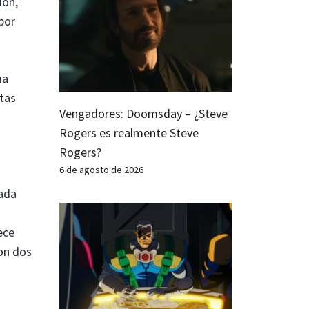
ión,
por
ma
stas
Vengadores: Doomsday – ¿Steve
Rogers es realmente Steve
Rogers?
6 de agosto de 2026
cada
ece
son dos