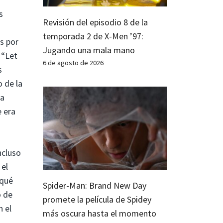
s
Revisión del episodio 8 de la
temporada 2 de X-Men ’97:
os por
Jugando una mala mano
 “Let
6 de agosto de 2026
s
 de la
ea
e era
ncluso
 el
 qué
Spider-Man: Brand New Day
o de
promete la película de Spidey
n el
más oscura hasta el momento