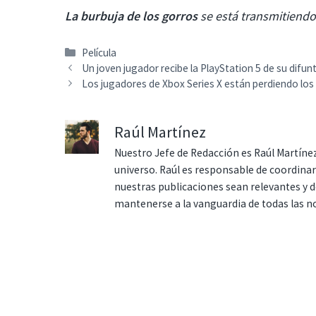
La burbuja de los gorros
se está transmitiendo
Categorías
Película
Un joven jugador recibe la PlayStation 5 de su dif
Los jugadores de Xbox Series X están perdiendo los
Raúl Martínez
Nuestro Jefe de Redacción es Raúl Martínez
universo. Raúl es responsable de coordina
nuestras publicaciones sean relevantes y de
mantenerse a la vanguardia de todas las n