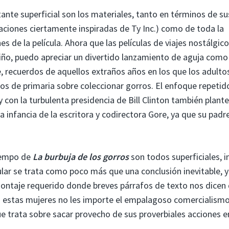
tante superficial son los materiales, tanto en términos de su
aciones ciertamente inspiradas de Ty Inc.) como de toda la
 de la película. Ahora que las películas de viajes nostálgic
niño, puedo apreciar un divertido lanzamiento de aguja como
, recuerdos de aquellos extraños años en los que los adulto
de primaria sobre coleccionar gorros. El enfoque repetido
y con la turbulenta presidencia de Bill Clinton también plant
 infancia de la escritora y codirectora Gore, ya que su padr
tiempo de
La burbuja de los gorros
son todos superficiales, i
ular se trata como poco más que una conclusión inevitable, y
 montaje requerido donde breves párrafos de texto nos dicen
e a estas mujeres no les importe el empalagoso comercialism
a que trata sobre sacar provecho de sus proverbiales acciones e