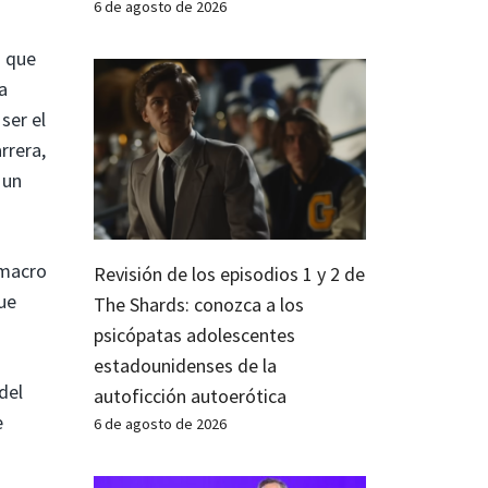
6 de agosto de 2026
s que
la
ser el
rrera,
 un
 macro
Revisión de los episodios 1 y 2 de
que
The Shards: conozca a los
psicópatas adolescentes
estadounidenses de la
del
autoficción autoerótica
e
6 de agosto de 2026