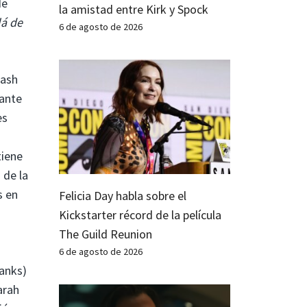
de
la amistad entre Kirk y Spock
lá de
6 de agosto de 2026
lash
rante
es
tiene
 de la
s en
Felicia Day habla sobre el
Kickstarter récord de la película
The Guild Reunion
6 de agosto de 2026
Banks)
arah