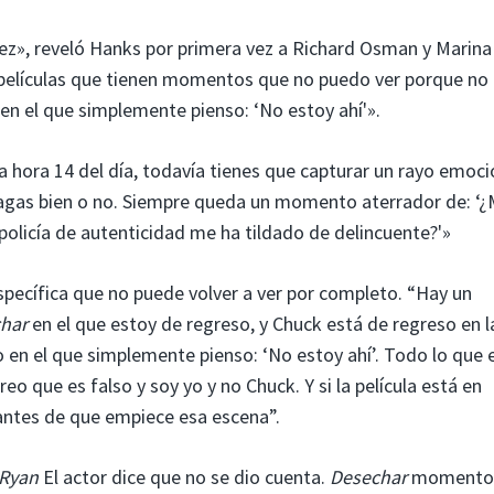
vez», reveló Hanks por primera vez a Richard Osman y Marin
 películas que tienen momentos que no puedo ver porque no 
en el que simplemente pienso: ‘No estoy ahí'».
 la hora 14 del día, todavía tienes que capturar un rayo emoci
 hagas bien o no. Siempre queda un momento aterrador de: ‘
a policía de autenticidad me ha tildado de delincuente?'»
pecífica que no puede volver a ver por completo. “Hay un
har
en el que estoy de regreso, y Chuck está de regreso en l
o en el que simplemente pienso: ‘No estoy ahí’. Todo lo que 
o que es falso y soy yo y no Chuck. Y si la película está en
 antes de que empiece esa escena”.
 Ryan
El actor dice que no se dio cuenta.
Desechar
momento