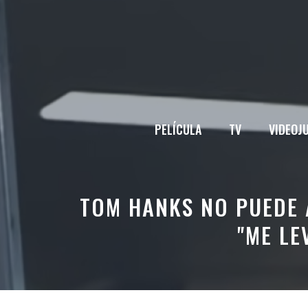
Saltar
al
contenido
PELÍCULA
TV
VIDEOJ
TOM HANKS NO PUEDE 
"ME LE