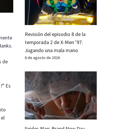
Revisión del episodio 8 de la
mente
temporada 2 de X-Men ’97:
 Hanks.
Jugando una mala mano
6 de agosto de 2026
s de
!!” Es
nto
 el
Spider-Man: Brand New Day