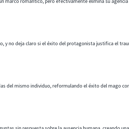
 un marco romántico, pero efectivamente elimina su agencia 
o, y no deja claro si el éxito del protagonista justifica el tr
idas del mismo individuo, reformulando el éxito del mago c
reguntas sin respuesta sobre la ausencia humana, creando una