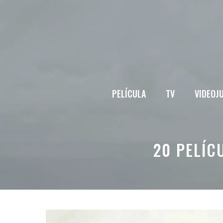
Saltar
al
contenido
PELÍCULA
TV
VIDEOJ
20 PELÍC