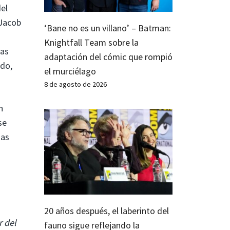
el
(Jacob
‘Bane no es un villano’ – Batman:
Knightfall Team sobre la
las
adaptación del cómic que rompió
ido,
el murciélago
8 de agosto de 2026
n
se
ias
20 años después, el laberinto del
 del
fauno sigue reflejando la