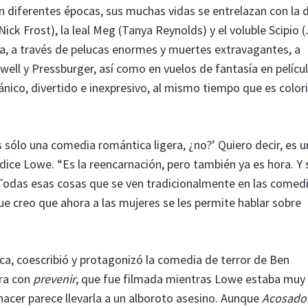
diferentes épocas, sus muchas vidas se entrelazan con la d
Nick Frost), la leal Meg (Tanya Reynolds) y el voluble Scipio 
, a través de pelucas enormes y muertes extravagantes, a
well y Pressburger, así como en vuelos de fantasía en pelícu
ánico, divertido e inexpresivo, al mismo tiempo que es color
sólo una comedia romántica ligera, ¿no?’ Quiero decir, es u
 dice Lowe. “Es la reencarnación, pero también ya es hora. Y 
 Todas esas cosas que se ven tradicionalmente en las comed
que creo que ahora a las mujeres se les permite hablar sobre
ica, coescribió y protagonizó la comedia de terror de Ben
ora con
prevenir
, que fue filmada mientras Lowe estaba muy
acer parece llevarla a un alboroto asesino. Aunque
Acosador