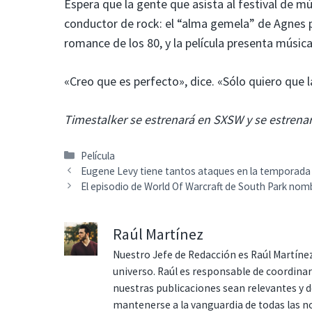
Espera que la gente que asista al festival de mú
conductor de rock: el “alma gemela” de Agnes p
romance de los 80, y la película presenta música
«Creo que es perfecto», dice. «Sólo quiero que l
Timestalker se estrenará en SXSW y se estrenará
Categorías
Película
Eugene Levy tiene tantos ataques en la temporada 
El episodio de World Of Warcraft de South Park nom
Raúl Martínez
Nuestro Jefe de Redacción es Raúl Martínez
universo. Raúl es responsable de coordina
nuestras publicaciones sean relevantes y de
mantenerse a la vanguardia de todas las n