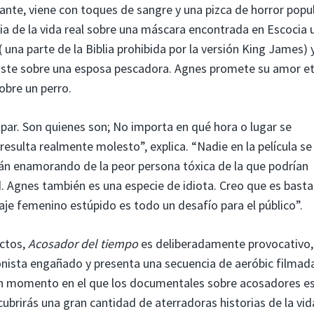
ante, viene con toques de sangre y una pizca de horror popu
oria de la vida real sobre una máscara encontrada en Escocia
( una parte de la Biblia prohibida por la versión King James) 
histe sobre una esposa pescadora. Agnes promete su amor e
obre un perro.
capar. Son quienes son; No importa en qué hora o lugar se
esulta realmente molesto”, explica. “Nadie en la película se
n enamorando de la peor persona tóxica de la que podrían
d. Agnes también es una especie de idiota. Creo que es bast
e femenino estúpido es todo un desafío para el público”.
ctos,
Acosador del tiempo
es deliberadamente provocativo,
onista engañado y presenta una secuencia de aeróbic filmad
 un momento en el que los documentales sobre acosadores e
cubrirás una gran cantidad de aterradoras historias de la vida