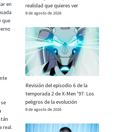
lar en
realidad que quieres ver
 usada
8 de agosto de 2026
y que
terno
ante
Revisión del episodio 6 de la
temporada 2 de X-Men ’97: Los
peligros de la evolución
 se
8 de agosto de 2026
a
stán
 real.