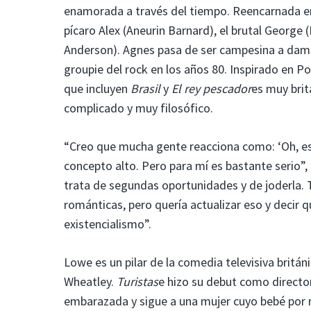
enamorada a través del tiempo. Reencarnada en 
pícaro Alex (Aneurin Barnard), el brutal George (
Anderson). Agnes pasa de ser campesina a dama
groupie del rock en los años 80. Inspirado en Po
que incluyen
Brasil
y
El rey pescador
es muy brit
complicado y muy filosófico.
“Creo que mucha gente reacciona como: ‘Oh, es 
concepto alto. Pero para mí es bastante serio”,
trata de segundas oportunidades y de joderla.
románticas, pero quería actualizar eso y decir 
existencialismo”.
Lowe es un pilar de la comedia televisiva britán
Wheatley.
Turistas
e hizo su debut como direct
embarazada y sigue a una mujer cuyo bebé por n