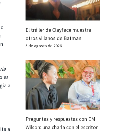
e
no
El tráiler de Clayface muestra
a
otros villanos de Batman
ón
5 de agosto de 2026
ría
o es
gia a
Preguntas y respuestas con EM
Wilson: una charla con el escritor
ita a