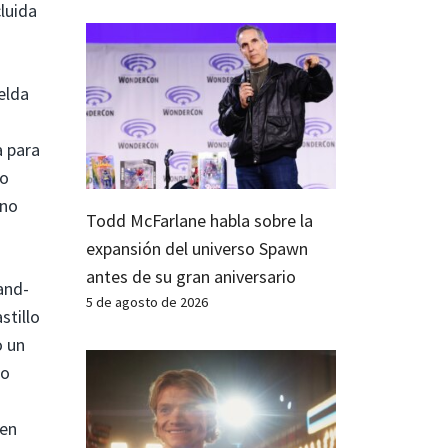
luida
elda
a para
ro
ino
Todd McFarlane habla sobre la
expansión del universo Spawn
antes de su gran aniversario
and-
5 de agosto de 2026
stillo
o un
mo
 en