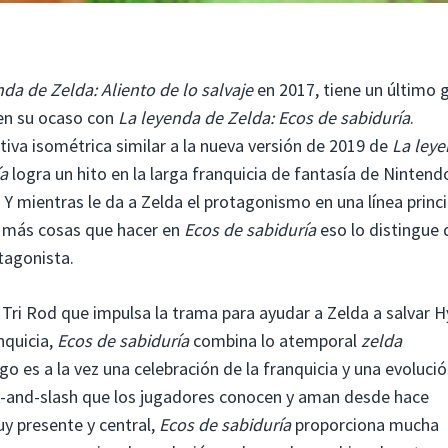
nda de Zelda: Aliento de lo salvaje
en 2017, tiene un último 
 en su ocaso con
La leyenda de Zelda: Ecos de sabiduría
.
iva isométrica similar a la nueva versión de 2019 de
La ley
ía
logra un hito en la larga franquicia de fantasía de Nintendo
. Y mientras le da a Zelda el protagonismo en una línea princi
ay más cosas que hacer en
Ecos de sabiduría
eso lo distingue 
tagonista.
 Tri Rod que impulsa la trama para ayudar a Zelda a salvar H
nquicia,
Ecos de sabiduría
combina lo atemporal
zelda
o es a la vez una celebración de la franquicia y una evoluci
ck-and-slash que los jugadores conocen y aman desde hace
y presente y central,
Ecos de sabiduría
proporciona mucha