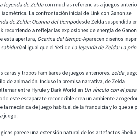
a leyenda de Zelda
con muchas referencias a juegos anterio
 isométrica. La confrontación inicial de Link con Ganon se
nda de Zelda: Ocarina del tiempo
desde Zelda suspendida e
k recurriendo a reflejar las explosiones de energía de Ganon
e esta apertura,
Ocarina del tiempo
-Aparecen diseños inspi
 sabiduría
al igual que el Yeti de
La leyenda de Zelda: La pri
 caras y tropos familiares de juegos anteriores.
zelda
juego
ilo de animación. Incluso la premisa narrativa, de Zelda
 alternar entre Hyrule y Dark World en
Un vínculo con el pas
Todo este escaparate reconocible crea un ambiente acogedo
la mecánica de juego habitual de la franquicia y lo que se 
a
juego.
ágicas parece una extensión natural de los artefactos Sheika