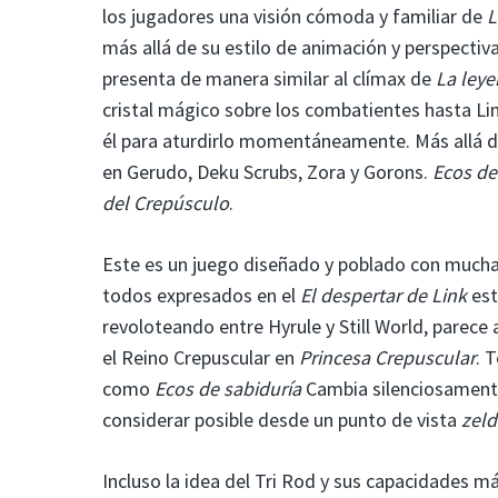
los jugadores una visión cómoda y familiar de
L
más allá de su estilo de animación y perspectiva
presenta de manera similar al clímax de
La leye
cristal mágico sobre los combatientes hasta Lin
él para aturdirlo momentáneamente. Más allá d
en Gerudo, Deku Scrubs, Zora y Gorons.
Ecos de
del Crepúsculo
.
Este es un juego diseñado y poblado con muchas
todos expresados ​​​​en el
El despertar de Link
est
revoloteando entre Hyrule y Still World, parece
el Reino Crepuscular en
Princesa Crepuscular
. 
como
Ecos de sabiduría
Cambia silenciosamente 
considerar posible desde un punto de vista
zeld
Incluso la idea del Tri Rod y sus capacidades m