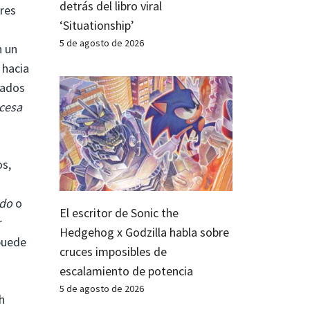
detrás del libro viral
res
‘Situationship’
5 de agosto de 2026
n un
 hacia
rados
ncesa
s,
ado
o
El escritor de Sonic the
r
Hedgehog x Godzilla habla sobre
puede
cruces imposibles de
escalamiento de potencia
5 de agosto de 2026
h