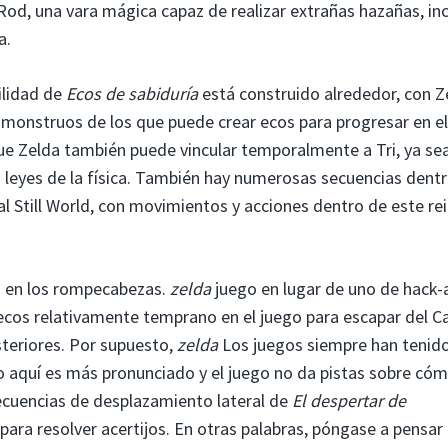
Rod, una vara mágica capaz de realizar extrañas hazañas, inc
a.
bilidad de
Ecos de sabiduría
está construido alrededor, con Z
onstruos de los que puede crear ecos para progresar en el
que Zelda también puede vincular temporalmente a Tri, ya se
s leyes de la física. También hay numerosas secuencias dent
l Still World, con movimientos y acciones dentro de este re
o en los rompecabezas.
zelda
juego en lugar de uno de hack-
ecos relativamente temprano en el juego para escapar del Ca
steriores. Por supuesto,
zelda
Los juegos siempre han tenid
ro aquí es más pronunciado y el juego no da pistas sobre có
secuencias de desplazamiento lateral de
El despertar de
para resolver acertijos. En otras palabras, póngase a pensar