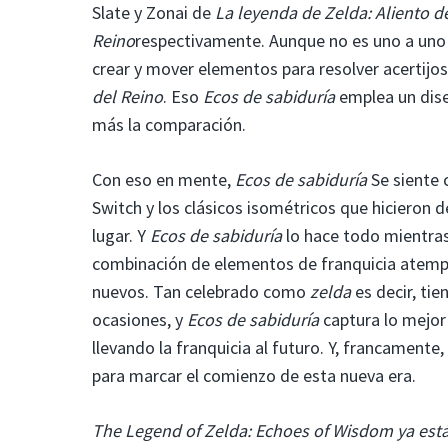
Slate y Zonai de
La leyenda de Zelda: Aliento de
Reino
respectivamente. Aunque no es uno a uno e
crear y mover elementos para resolver acertijos
del Reino
. Eso
Ecos de sabiduría
emplea un dise
más la comparación.
Con eso en mente,
Ecos de sabiduría
Se siente 
Switch y los clásicos isométricos que hicieron 
lugar. Y
Ecos de sabiduría
lo hace todo mientras
combinación de elementos de franquicia atempo
nuevos. Tan celebrado como
zelda
es decir, tie
ocasiones, y
Ecos de sabiduría
captura lo mejor
llevando la franquicia al futuro. Y, francamente,
para marcar el comienzo de esta nueva era.
The Legend of Zelda: Echoes of Wisdom ya está