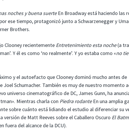
as noches y buena suerte
En Broadway está haciendo las 
 por ese tiempo, protagonizó junto a Schwarzenegger y Uma
rner Brothers.
dijo Clooney recientemente
Entretenimiento esta noche
(a tr
Batman’. Y él es como ‘no realmente’. Y yo estaba como «
no ti
máximo y el autoefacto que Clooney dominó mucho antes de
ate Joel Schumacher. También es muy de nuestro momento ac
evo universo cinematográfico de DC, James Gunn, ha anunc
tman». Mientras charla con
Piedra rodante
En una amplia 
te sobre cuánto está lidiando el estudio al diferenciar su v
 la versión de Matt Reeves sobre el Caballero Oscuro
El Bat
en fuera del alcance de la DCU).