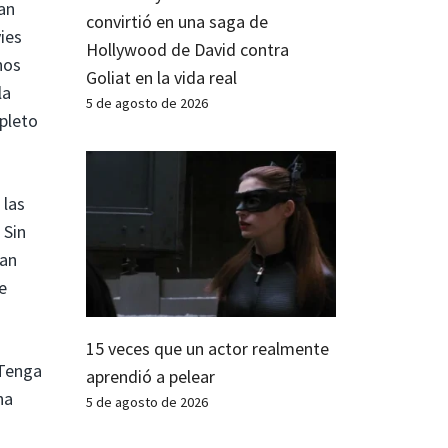
an
convirtió en una saga de
ies
Hollywood de David contra
nos
Goliat en la vida real
la
5 de agosto de 2026
mpleto
 las
 Sin
tan
e
15 veces que un actor realmente
 Tenga
aprendió a pelear
na
5 de agosto de 2026