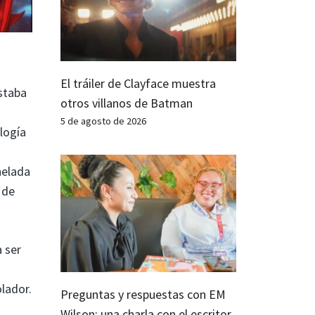
El tráiler de Clayface muestra
estaba
otros villanos de Batman
o
5 de agosto de 2026
ilogía
helada
 de
 ser
olador.
Preguntas y respuestas con EM
Wilson: una charla con el escritor