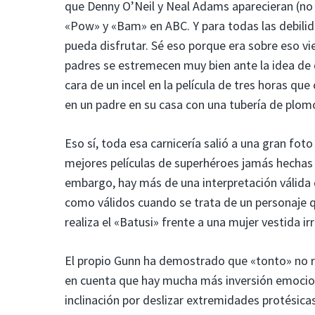
que Denny O’Neil y Neal Adams aparecieran (no
«Pow» y «Bam» en ABC. Y para todas las debili
pueda disfrutar. Sé eso porque era sobre eso v
padres se estremecen muy bien ante la idea de 
cara de un incel en la película de tres horas q
en un padre en su casa con una tubería de plom
Eso sí, toda esa carnicería salió a una gran fo
mejores películas de superhéroes jamás hechas y
embargo, hay más de una interpretación válida 
como válidos cuando se trata de un personaje q
realiza el «Batusi» frente a una mujer vestida i
El propio Gunn ha demostrado que «tonto» no req
en cuenta que hay mucha más inversión emocio
inclinación por deslizar extremidades protésicas