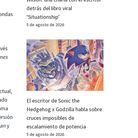
detrás del libro viral
rondas
‘Situationship’
5 de agosto de 2026
avés
enes
tual,
iado
El escritor de Sonic the
gama
Hedgehog x Godzilla habla sobre
ersión
cruces imposibles de
man
y
escalamiento de potencia
5 de agosto de 2026