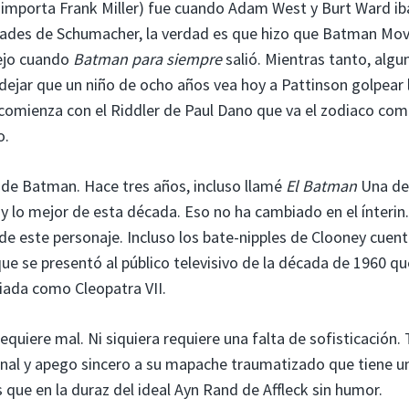
 importa Frank Miller) fue cuando Adam West y Burt Ward ib
dades de Schumacher, la verdad es que hizo que Batman Mov
iejo cuando
Batman para siempre
salió. Mientras tanto, algu
dejar que un niño de ocho años vea hoy a Pattinson golpear 
ue comienza con el Riddler de Paul Dano que va el zodiaco co
o.
to de Batman. Hace tres años, incluso llamé
El Batman
Una de
 lo mejor de esta década. Eso no ha cambiado en el ínterin.
de este personaje. Incluso los bate-nipples de Clooney cuen
ue se presentó al público televisivo de la década de 1960 qu
rriada como Cleopatra VII.
uiere mal. Ni siquiera requiere una falta de sofisticación.
nal y apego sincero a su mapache traumatizado que tiene u
 que en la duraz del ideal Ayn Rand de Affleck sin humor.