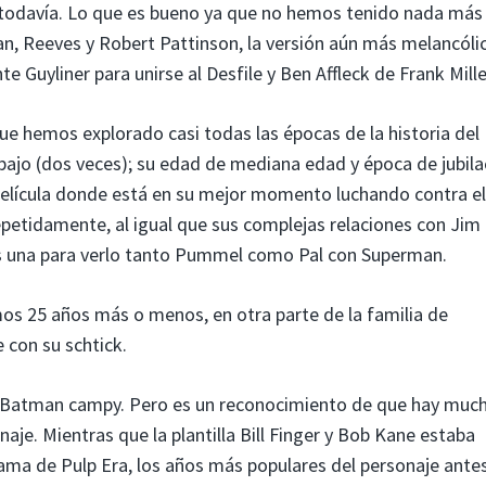
 todavía. Lo que es bueno ya que no hemos tenido nada más
an, Reeves y Robert Pattinson, la versión aún más melancóli
 Guyliner para unirse al Desfile y Ben Affleck de Frank Mille
ue hemos explorado casi todas las épocas de la historia del
abajo (dos veces); su edad de mediana edad y época de jubila
película donde está en su mejor momento luchando contra el
petidamente, al igual que sus complejas relaciones con Jim
s una para verlo tanto Pummel como Pal con Superman.
os 25 años más o menos, en otra parte de la familia de
 con su schtick.
un Batman campy. Pero es un reconocimiento de que hay muc
aje. Mientras que la plantilla Bill Finger y Bob Kane estaba
rama de Pulp Era, los años más populares del personaje ante