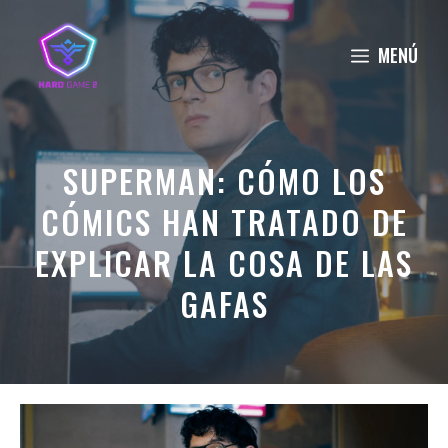
Saltar
al
MENÚ
contenido
SUPERMAN: CÓMO LOS
CÓMICS HAN TRATADO DE
EXPLICAR LA COSA DE LAS
GAFAS