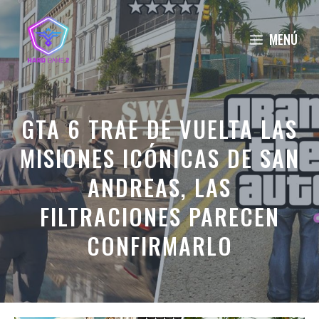
Saltar
al
MENÚ
contenido
GTA 6 TRAE DE VUELTA LAS
MISIONES ICÓNICAS DE SAN
ANDREAS, LAS
FILTRACIONES PARECEN
CONFIRMARLO