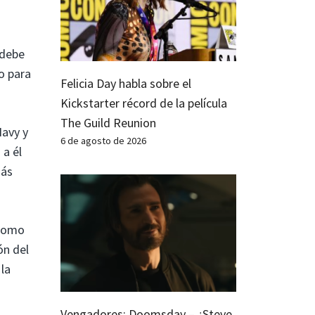
 debe
o para
Felicia Day habla sobre el
Kickstarter récord de la película
The Guild Reunion
Navy y
6 de agosto de 2026
 a él
más
 como
ón del
 la
Vengadores: Doomsday – ¿Steve