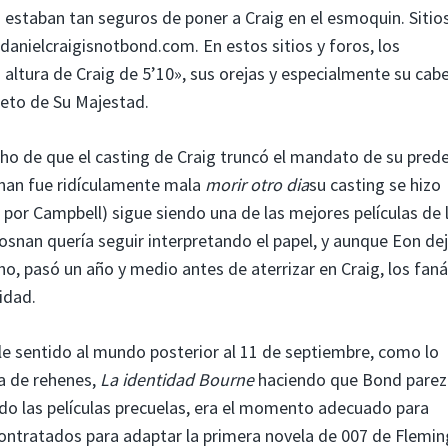
estaban tan seguros de poner a Craig en el esmoquin. Sitio
anielcraigisnotbond.com. En estos sitios y foros, los
altura de Craig de 5’10», sus orejas y especialmente su cabe
creto de Su Majestad.
cho de que el casting de Craig truncó el mandato de su pred
osnan fue ridículamente mala
morir otro dia
su casting se hizo
 por Campbell) sigue siendo una de las mejores películas de 
rosnan quería seguir interpretando el papel, y aunque Eon de
ho, pasó un año y medio antes de aterrizar en Craig, los fan
idad.
arle sentido al mundo posterior al 11 de septiembre, como lo
a de rehenes,
La identidad Bourne
haciendo que Bond parez
do las películas precuelas, era el momento adecuado para
contratados para adaptar la primera novela de 007 de Flemin