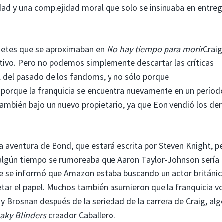
idad y una complejidad moral que solo se insinuaba en entre
ohetes que se aproximaban en
No hay tiempo para morir
Craig
tivo. Pero no podemos simplemente descartar las críticas
l del pasado de los fandoms, y no sólo porque
 porque la franquicia se encuentra nuevamente en un períod
ambién bajo un nuevo propietario, ya que Eon vendió los de
a aventura de Bond, que estará escrita por Steven Knight, p
algún tiempo se rumoreaba que Aaron Taylor-Johnson sería 
 se informó que Amazon estaba buscando un actor británi
tar el papel. Muchos también asumieron que la franquicia vo
 y Brosnan después de la seriedad de la carrera de Craig, al
aky Blinders
creador Caballero.