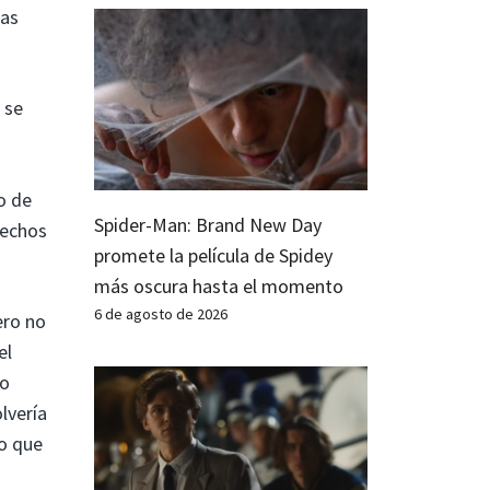
gas
 se
o de
Spider-Man: Brand New Day
rechos
promete la película de Spidey
más oscura hasta el momento
6 de agosto de 2026
ero no
el
co
lvería
go que