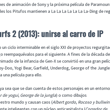
iones de animación de Sony y la próxima película de Paramount
uales los Pitufos mantienen a La La La La La La La-Ding de re
fs 2 (2013): unirse al carro de IP
 un ciclo interminable en el siglo XXI de proyectos regurgit
go reempaquévalos para el siguiente. A fines de la década d
nimado de la infancia de Gen-X se convirtió en una gran pelíc
oby-Doo, Yogi Bear, Garfield, Underdog, George of the Jungle
 una película para ello.
: ya sea que se dan cuenta de estos personajes en un entorno
r de yogui
,
George de la jungla
) o como dibujos
uestro mundo y causan caos (
Albert gordo
,
Rocoso y bullwin
nte inteligentes con un núcleo anticapitalista (
Corredor de