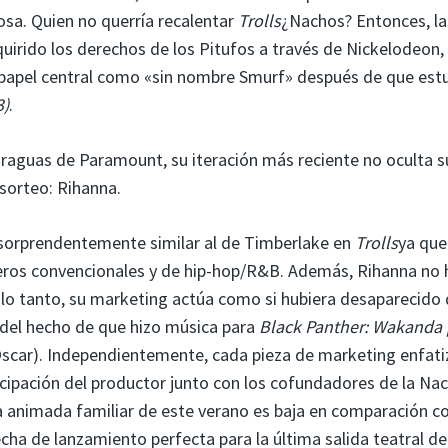
osa. Quien no querría recalentar
Trolls
¿Nachos? Entonces, la
uirido los derechos de los Pitufos a través de Nickelodeon,
n papel central como «sin nombre Smurf» después de que est
3)
.
raguas de Paramount, su iteración más reciente no oculta s
sorteo: Rihanna.
sorprendentemente similar al de Timberlake en
Trolls
ya que
ros convencionales y de hip-hop/R&B. Además, Rihanna no 
 lo tanto, su marketing actúa como si hubiera desaparecido 
 del hecho de que hizo música para
Black Panther: Wakanda 
Oscar). Independientemente, cada pieza de marketing enfati
icipación del productor junto con los cofundadores de la Na
a animada familiar de este verano es baja en comparación c
fecha de lanzamiento perfecta para la última salida teatral de