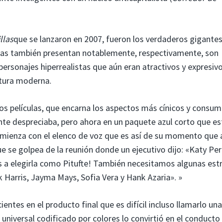
llas
que se lanzaron en 2007, fueron los verdaderos gigante
ículas también presentan notablemente, respectivamente, son
ersonajes hiperrealistas que aún eran atractivos y expresiv
ltura moderna.
os películas, que encarna los aspectos más cínicos y consum
ente despreciaba, pero ahora en un paquete azul corto que e
omienza con el elenco de voz que es así de su momento que 
 se golpea de la reunión donde un ejecutivo dijo: «Katy Per
os a elegirla como Pitufte! También necesitamos algunas estr
k Harris, Jayma Mays, Sofia Vera y Hank Azaria». »
entes en el producto final que es difícil incluso llamarlo una
 universal codificado por colores lo convirtió en el conducto 