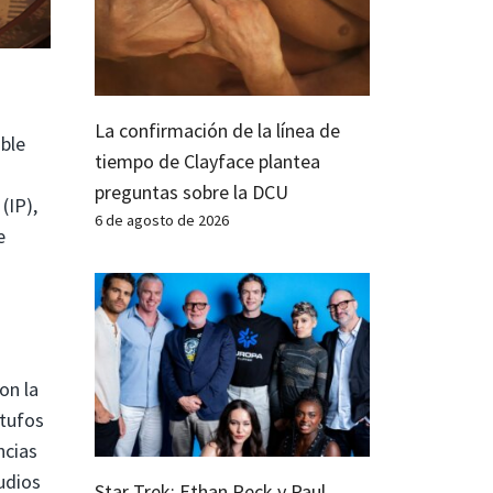
La confirmación de la línea de
able
tiempo de Clayface plantea
preguntas sobre la DCU
(IP),
6 de agosto de 2026
e
on la
itufos
ncias
udios
Star Trek: Ethan Peck y Paul