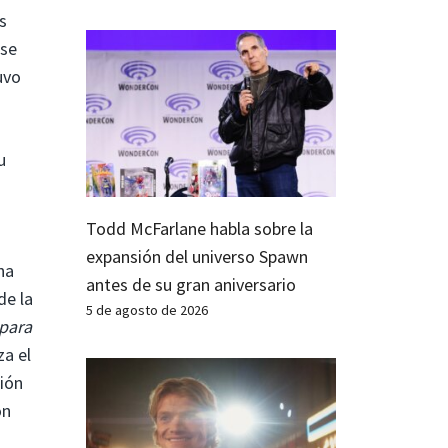
s
 se
uvo
u
Todd McFarlane habla sobre la
expansión del universo Spawn
ha
antes de su gran aniversario
de la
5 de agosto de 2026
para
za el
ción
on