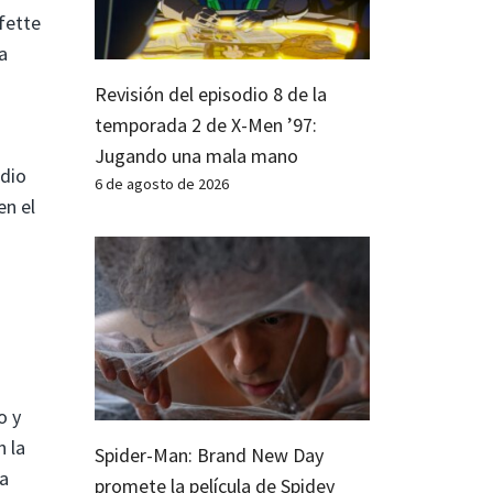
fette
a
Revisión del episodio 8 de la
temporada 2 de X-Men ’97:
Jugando una mala mano
edio
6 de agosto de 2026
en el
o y
n la
Spider-Man: Brand New Day
la
promete la película de Spidey