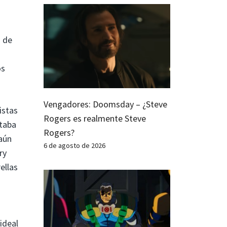
s de
os
Vengadores: Doomsday – ¿Steve
istas
Rogers es realmente Steve
staba
Rogers?
aún
6 de agosto de 2026
ry
ellas
ideal