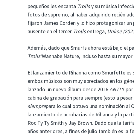
pequeños les encanta
Trolls
y su música infecci
fotos de supremo, al haber adquirido recién adq
fijaron James Corden y lo hizo protagonizar u
ausente en el tercer
Trolls
entrega,
Unirse
(202
Además, dado que Smurfs ahora está bajo el pa
Trolls
‘Wannabe Nature, incluso hasta su mayor 
El lanzamiento de Rihanna como Smurfette es 
ambos músicos son muy apreciados en los géne
lanzado un nuevo álbum desde 2016
ANTI
Y por
cabina de grabación para siempre (esto a pesar
siempre
para lo cual obtuvo una nominación al 
lanzamiento de acrobacias de Rihanna y la part
Roc Ty Ty Smith y Jay Brown. Dado que la tarif
años anteriores, a fines de julio también es la 