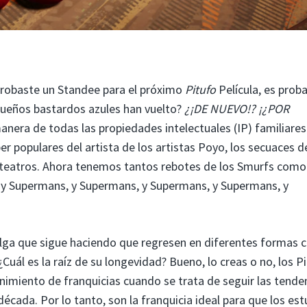
probaste un Standee para el próximo
Pitufo
Película, es prob
ueños bastardos azules han vuelto?
¿¡DE NUEVO!? ¡¿POR
nera de todas las propiedades intelectuales (IP) familiares 
r populares del artista de los artistas Poyo, los secuaces d
los teatros. Ahora tenemos tantos rebotes de los Smurfs como
y Supermans, y Supermans, y Supermans, y Supermans, y
elga que sigue haciendo que regresen en diferentes formas c
uál es la raíz de su longevidad? Bueno, lo creas o no, los P
enimiento de franquicias cuando se trata de seguir las tende
cada. Por lo tanto, son la franquicia ideal para que los est