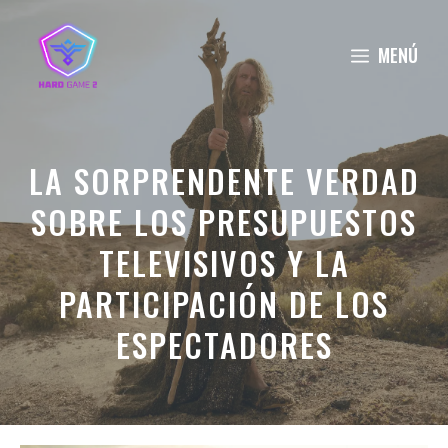
Saltar
al
MENÚ
contenido
LA SORPRENDENTE VERDAD
SOBRE LOS PRESUPUESTOS
TELEVISIVOS Y LA
PARTICIPACIÓN DE LOS
ESPECTADORES