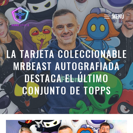
Saltar
al
MENÚ
contenido
LA TARJETA COLECCIONABLE
MRBEAST AUTOGRAFIADA
DESTACA EL ÚLTIMO
CONJUNTO DE TOPPS