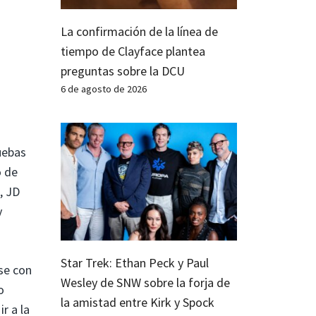
La confirmación de la línea de
tiempo de Clayface plantea
preguntas sobre la DCU
6 de agosto de 2026
uebas
o de
, JD
y
Star Trek: Ethan Peck y Paul
rse con
Wesley de SNW sobre la forja de
o
la amistad entre Kirk y Spock
r a la