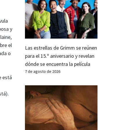
vula
posa y
laine,
bre el
Las estrellas de Grimm se reúnen
zada o
para el 15.º aniversario y revelan
dónde se encuentra la película
7 de agosto de 2026
e está
tá).