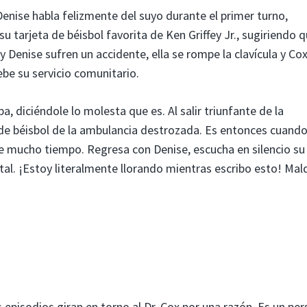
Denise habla felizmente del suyo durante el primer turno,
u tarjeta de béisbol favorita de Ken Griffey Jr., sugiriendo 
y Denise sufren un accidente, ella se rompe la clavícula y Co
be su servicio comunitario.
ba, diciéndole lo molesta que es. Al salir triunfante de la
a de béisbol de la ambulancia destrozada. Es entonces cuand
ce mucho tiempo. Regresa con Denise, escucha en silencio su
spital. ¡Estoy literalmente llorando mientras escribo esto! Mal
 episodios giran en torno al Dr. Cox por una razón. Es un pe