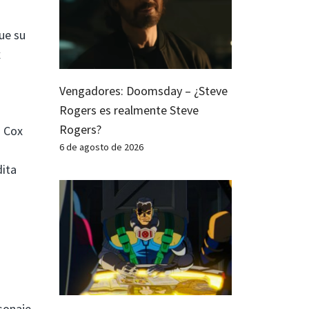
que su
x
Vengadores: Doomsday – ¿Steve
Rogers es realmente Steve
Rogers?
o Cox
6 de agosto de 2026
dita
rsonaje