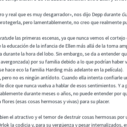
ro y real que es muy desgarrador», nos dijo Depp durante
Gu
 protegerla, pero lamentablemente, no creo que realmente p
ratu
de las primeras escenas, ya que nunca vemos el cortejo
 la educación de la infancia de Ellen más allá de la toma am
 durante la hora del lobo. Sin embargo, se da a entender q
vergonzada) por su familia debido a lo que podrían haber v
e hace eco la familia Harding más adelante en la película).
, pero no es ningún antídoto. Cuando ella intenta confiarle u
 le dice que nunca vuelva a hablar de esos sentimientos. Y a 
ablemente durante meses o años, no puede entender por q
a flores (esas cosas hermosas y vivas) para su placer.
ien el atractivo y el temor de destruir cosas hermosas por 
lok la codicia y, para su vergüenza y pesar internalizados, e