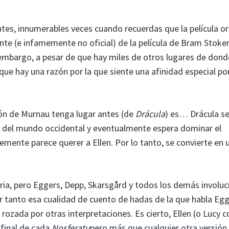
tes, innumerables veces cuando recuerdas que la película or
te (e infamemente no oficial) de la película de Bram Stoker
 embargo, a pesar de que hay miles de otros lugares de dond
ue hay una razón por la que siente una afinidad especial por
ión de Murnau tenga lugar antes (de
Drácula
) es… Drácula s
 del mundo occidental y eventualmente espera dominar el
mente parece querer a Ellen. Por lo tanto, se convierte en 
oria, pero Eggers, Depp, Skarsgård y todos los demás involu
ar tanto esa cualidad de cuento de hadas de la que habla Eg
rozada por otras interpretaciones. Es cierto, Ellen (o Lucy 
 final de cada
Nosferatu
pero más que cualquier otra versión