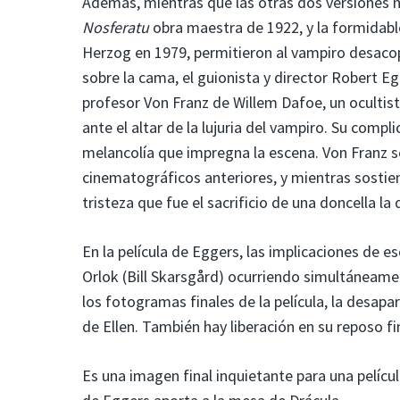
Además, mientras que las otras dos versiones n
Nosferatu
obra maestra de 1922, y la formidable
Herzog en 1979, permitieron al vampiro desacop
sobre la cama, el guionista y director Robert E
profesor Von Franz de Willem Dafoe, un ocultista
ante el altar de la lujuria del vampiro. Su comp
melancolía que impregna la escena. Von Franz s
cinematográficos anteriores, y mientras sostien
tristeza que fue el sacrificio de una doncella la
En la película de Eggers, las implicaciones de e
Orlok (Bill Skarsgård) ocurriendo simultáneamen
los fotogramas finales de la película, la desapa
de Ellen. También hay liberación en su reposo fi
Es una imagen final inquietante para una películ