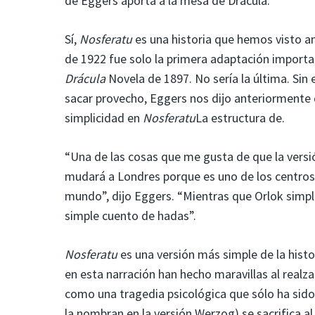
de Eggers aporta a la mesa de Drácula.
Sí,
Nosferatu
es una historia que hemos visto an
de 1922 fue solo la primera adaptación importan
Drácula
Novela de 1897. No sería la última. Sin
sacar provecho, Eggers nos dijo anteriormente q
simplicidad en
Nosferatu
La estructura de.
“Una de las cosas que me gusta de que la vers
mudará a Londres porque es uno de los centros
mundo”, dijo Eggers. “Mientras que Orlok simple
simple cuento de hadas”.
Nosferatu
es una versión más simple de la hist
en esta narración han hecho maravillas al realz
como una tragedia psicológica que sólo ha sido 
la nombran en la versión Werzog) se sacrifica al