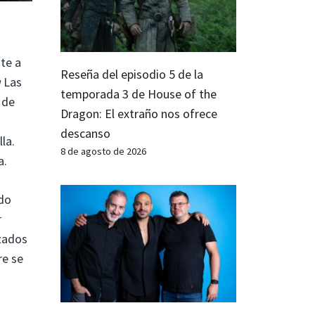
nte a
Reseña del episodio 5 de la
u
Las
temporada 3 de House of the
 de
Dragon: El extraño nos ofrece
descanso
la.
8 de agosto de 2026
a.
ido
r
azados
re se