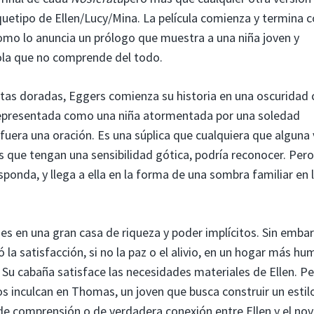
quetipo de Ellen/Lucy/Mina. La película comienza y termina c
omo lo anuncia un prólogo que muestra a una niña joven y
vola que no comprende del todo.
motas doradas, Eggers comienza su historia en una oscuridad 
es representada como una niña atormentada por una soledad
fuera una oración. Es una súplica que cualquiera que alguna
 que tengan una sensibilidad gótica, podría reconocer. Pero
sponda, y llega a ella en la forma de una sombra familiar en 
 es en una gran casa de riqueza y poder implícitos. Sin emba
a satisfacción, si no la paz o el alivio, en un hogar más hu
Su cabaña satisface las necesidades materiales de Ellen. Pe
s inculcan en Thomas, un joven que busca construir un estil
de comprensión o de verdadera conexión entre Ellen y el nov