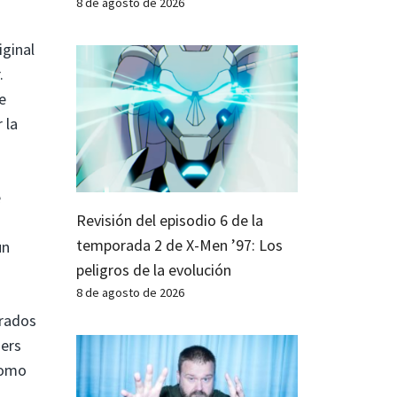
8 de agosto de 2026
iginal
.
e
 la
e
Revisión del episodio 6 de la
temporada 2 de X-Men ’97: Los
un
peligros de la evolución
8 de agosto de 2026
crados
gers
como