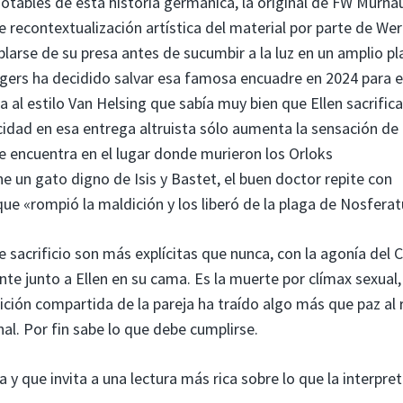
otables de esta historia germánica, la original de FW Murna
 recontextualización artística del material por parte de We
larse de su presa antes de sucumbir a la luz en un amplio p
ggers ha decidido salvar esa famosa encuadre en 2024 para e
 al estilo Van Helsing que sabía muy bien que Ellen sacrific
licidad en esa entrega altruista sólo aumenta la sensación de
e encuentra en el lugar donde murieron los Orloks
e un gato digno de Isis y Bastet, el buen doctor repite con
 que «rompió la maldición y los liberó de la plaga de Nosferat
se sacrificio son más explícitas que nunca, con la agonía del
te junto a Ellen en su cama. Es la muerte por clímax sexual,
rición compartida de la pareja ha traído algo más que paz al 
nal. Por fin sabe lo que debe cumplirse.
a y que invita a una lectura más rica sobre lo que la interpre