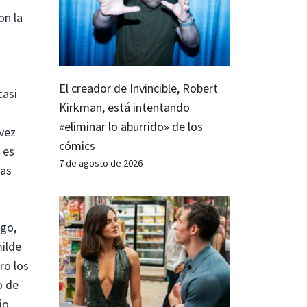
on la
El creador de Invincible, Robert
casi
Kirkman, está intentando
«eliminar lo aburrido» de los
 vez
cómics
 es
7 de agosto de 2026
las
rgo,
milde
ro los
o de
io.