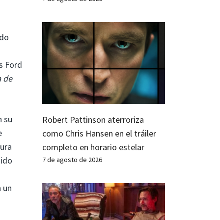
ido
s Ford
a de
n su
Robert Pattinson aterroriza
e
como Chris Hansen en el tráiler
tura
completo en horario estelar
tido
7 de agosto de 2026
n un