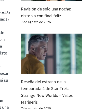
Revisión de solo una noche:
arida
distopía con final feliz
ueda».
7 de agosto de 2026
 de
plia
ue
isto
n
pesar
ué su
Reseña del estreno de la
temporada 4 de Star Trek:
Strange New Worlds – Valles
un
Marineris
s una
7 de agosto de 2026