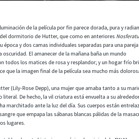
iluminación de la película por fin parece dorada, pura y radia
tro del dormitorio de Hutter, que como en anteriores
Nosferat
su época y dos camas individuales separadas para una pareja
 la oscuridad. El amanecer de la mañana baña un mundo
 todos los matices de rosa y resplandor; y un hogar frío bril
ce que la imagen final de la película sea mucho más doloros
Hutter (Lily-Rose Depp), una mujer que amaba tanto a su mar
iteral. De hecho, la vil criatura está envuelta a su alrededo
ha marchitado ante la luz del día. Sus cuerpos están entrel
 sangre que empapa las sábanas blancas pálidas de la masac
ros lugares.