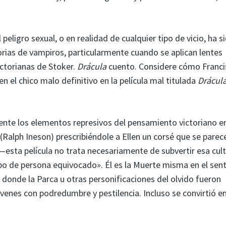
peligro sexual, o en realidad de cualquier tipo de vicio, ha s
ias de vampiros, particularmente cuando se aplican lentes
ictorianas de Stoker.
Drácula
cuento. Considere cómo Franci
 el chico malo definitivo en la película mal titulada
Drácul
te los elementos represivos del pensamiento victoriano e
 (Ralph Ineson) prescribiéndole a Ellen un corsé que se parec
sta película no trata necesariamente de subvertir esa cul
ipo de persona equivocado». Él es la Muerte misma en el sen
donde la Parca u otras personificaciones del olvido fueron
enes con podredumbre y pestilencia. Incluso se convirtió e