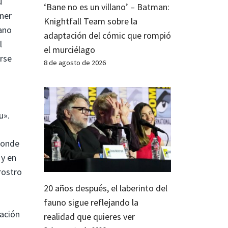
u
‘Bane no es un villano’ – Batman:
rner
Knightfall Team sobre la
lano
adaptación del cómic que rompió
l
el murciélago
arse
8 de agosto de 2026
u».
 Conde
 y en
rostro
20 años después, el laberinto del
fauno sigue reflejando la
tación
realidad que quieres ver