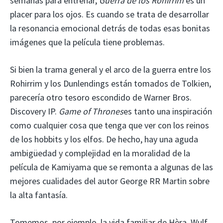
semanas para entrenar,
Guerra de los Rohirrim
es un
placer para los ojos. Es cuando se trata de desarrollar
la resonancia emocional detrás de todas esas bonitas
imágenes que la película tiene problemas.
Si bien la trama general y el arco de la guerra entre los
Rohirrim y los Dunlendings están tomados de Tolkien,
parecería otro tesoro escondido de Warner Bros.
Discovery IP.
Game of Thrones
es tanto una inspiración
como cualquier cosa que tenga que ver con los reinos
de los hobbits y los elfos. De hecho, hay una aguda
ambigüedad y complejidad en la moralidad de la
película de Kamiyama que se remonta a algunas de las
mejores cualidades del autor George RR Martin sobre
la alta fantasía.
Tomemos, por ejemplo, la vida familiar de Hèra. Wulf