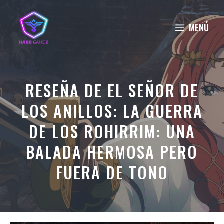
Saltar
al
MENÚ
contenido
RESEÑA DE EL SEÑOR DE
LOS ANILLOS: LA GUERRA
DE LOS ROHIRRIM: UNA
BALADA HERMOSA PERO
FUERA DE TONO