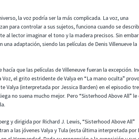
iverso, la voz podría ser la más complicada. La voz, una
zan para controlar a sus sujetos, funciona cuando se descri
te al lector imaginar el tono y la madera precisos. Sin emba
 una adaptación, siendo las películas de Denis Villenueve la
e hacía que las películas de Villeneuve fueran la excepción. In
 Voz, el grito estridente de Valya en “La mano oculta” prov
 Valya (interpretada por Jessica Barden) en el episodio tre
pliega no suena mucho mejor. Pero “Sisterhood Above All” le
la.
rg y dirigida por Richard J. Lewis, “Sisterhood Above All”
tran a las jóvenes Valya y Tula (esta última interpretada po
e en el Hermandad. Dada su propensión a la exposición y sus