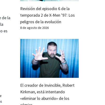
Revisión del episodio 6 de la
temporada 2 de X-Men ’97: Los
 de la
peligros de la evolución
la
8 de agosto de 2026
so es
El creador de Invincible, Robert
Kirkman, está intentando
te
«eliminar lo aburrido» de los
as
cómics