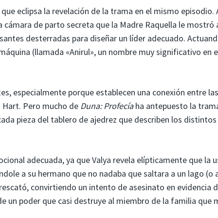
 que eclipsa la revelación de la trama en el mismo episodio. 
 a la cámara de parto secreta que la Madre Raquella le mostró 
antes desterradas para diseñar un líder adecuado. Actuan
máquina (llamada «Anirul», un nombre muy significativo en e
es, especialmente porque establecen una conexión entre la
d Hart. Pero mucho de
Duna: Profecía
ha antepuesto la trama
ada pieza del tablero de ajedrez que describen los distintos
ocional adecuada, ya que Valya revela elípticamente que la u
ándole a su hermano que no nadaba que saltara a un lago (o 
 rescató, convirtiendo un intento de asesinato en evidencia 
e un poder que casi destruye al miembro de la familia que 