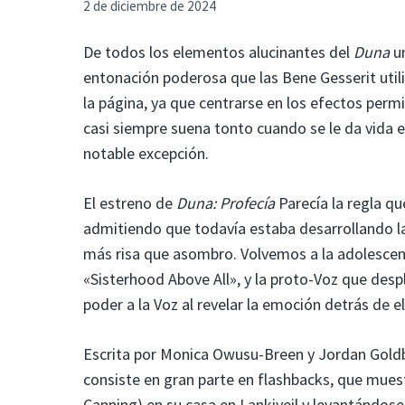
2 de diciembre de 2024
De todos los elementos alucinantes del
Duna
un
entonación poderosa que las Bene Gesserit utili
la página, ya que centrarse en los efectos permi
casi siempre suena tonto cuando se le da vida en
notable excepción.
El estreno de
Duna: Profecía
Parecía la regla qu
admitiendo que todavía estaba desarrollando la
más risa que asombro. Volvemos a la adolescente
«Sisterhood Above All», y la proto-Voz que des
poder a la Voz al revelar la emoción detrás de el
Escrita por Monica Owusu-Breen y Jordan Goldbe
consiste en gran parte en flashbacks, que mues
Canning) en su casa en Lankiveil y levantándos