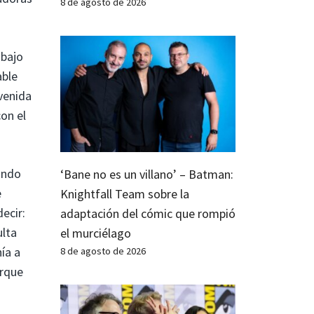
8 de agosto de 2026
 bajo
able
venida
on el
ando
‘Bane no es un villano’ – Batman:
e
Knightfall Team sobre la
ecir:
adaptación del cómic que rompió
ulta
el murciélago
nía a
8 de agosto de 2026
orque