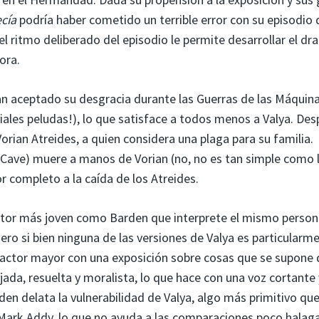
cía
podría haber cometido un terrible error con su episodio 
el ritmo deliberado del episodio le permite desarrollar el d
ora.
an aceptado su desgracia durante las Guerras de las Máquina
iales peludas!), lo que satisface a todos menos a Valya. Des
orian Atreides, a quien considera una plaga para su familia.
l Cave) muere a manos de Vorian (no, no es tan simple como 
r completo a la caída de los Atreides.
actor más joven como Barden que interprete el mismo person
ro si bien ninguna de las versiones de Valya es particularm
 actor mayor con una exposición sobre cosas que se supone
ada, resuelta y moralista, lo que hace con una voz cortante 
den delata la vulnerabilidad de Valya, algo más primitivo que
or Mark Addy, lo que no ayuda a las comparaciones poco hala