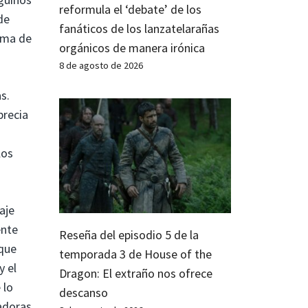
reformula el ‘debate’ de los
de
fanáticos de los lanzatelarañas
rama de
orgánicos de manera irónica
8 de agosto de 2026
s.
precia
los
aje
ente
Reseña del episodio 5 de la
 que
temporada 3 de House of the
y el
Dragon: El extraño nos ofrece
 lo
descanso
gadoras