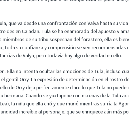
ula, que va desde una confrontación con Valya hasta su vida
 Atreides en Caladan. Tula se ha enamorado del apuesto y am
s miembros de su tribu sospechan del forastero, ella es bien
sto, toda su confianza y comprensión se ven recompensadas c
tancias de Valya, pero todavía hay algo de verdad en ello.
n. Ella no intenta ocultar las emociones de Tula, incluso cu
l gentil Orry. La expresión de determinación en el rostro d
llo de Orry deja perfectamente claro lo que Tula no puede d
su hermana. Cuando se yuxtapone con escenas de la Tula ad
ea), la niña que ella crió y que murió mientras sufría la Ago
ofundidad increíble al personaje, que se enriquece aún más p