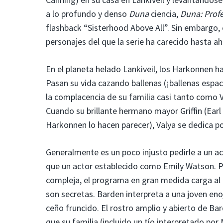
a lo profundo y denso
Duna
ciencia,
Duna: Profe
flashback “Sisterhood Above All”. Sin embargo, 
personajes del que la serie ha carecido hasta ah
En el planeta helado Lankiveil, los Harkonnen h
Pasan su vida cazando ballenas (¡ballenas espac
la complacencia de su familia casi tanto como V
Cuando su brillante hermano mayor Griffin (Ear
Harkonnen lo hacen parecer), Valya se dedica po
Generalmente es un poco injusto pedirle a un 
que un actor establecido como Emily Watson. Pe
compleja, el programa en gran medida carga al
son secretas. Barden interpreta a una joven enoj
ceño fruncido. El rostro amplio y abierto de Bar
que su familia (incluido un tío interpretado p