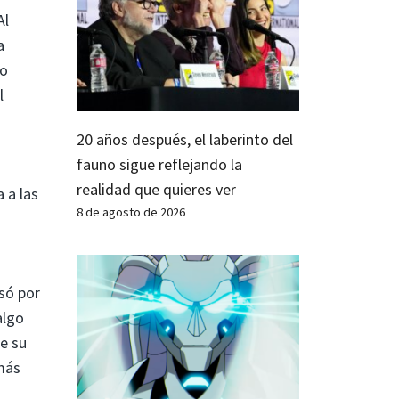
Al
a
do
l
20 años después, el laberinto del
fauno sigue reflejando la
s
realidad que quieres ver
 a las
8 de agosto de 2026
só por
algo
de su
más