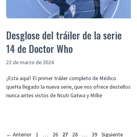
Desglose del tráiler de la serie
14 de Doctor Who
22 de marzo de 2024
¡Esta aquí! El primer tráiler completo de Médico
queHa llegado la nueva serie, que nos ofrece destellos
nunca antes vistos de Ncuti Gatwa y Millie
Página
Página
Página
Página
Página
←
Anterior
1
…
26
27
28
…
39
Siguiente